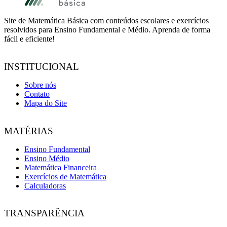
Site de Matemática Básica com conteúdos escolares e exercícios
resolvidos para Ensino Fundamental e Médio. Aprenda de forma
fácil e eficiente!
INSTITUCIONAL
Sobre nós
Contato
Mapa do Site
MATÉRIAS
Ensino Fundamental
Ensino Médio
Matemática Financeira
Exercícios de Matemática
Calculadoras
TRANSPARÊNCIA