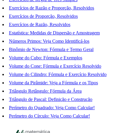
Exercícios de Razão e Proporção, Resolvidos
Exercícios de Proporção, Resolvidos
Exercícios de Razão, Resolvidos
Estatística: Medidas de Dispersão e Amostragem
Números Primos: Veja Como Identificá-los
Binômio de Newton: Fórmula e Termo Geral
Volume do Cubo: Fórmula e Exemplos
Volume do Cone: Fórmula e Exercício Resolvido
Volume do Cilindro: Fórmula e Exercício Resolvido
Volume da Pirâmide: Veja a Fórmula e os Tipos
Triângulo Retângulo: Fórmula da Área
Triângulo de Pascal: Definição e Construção
Perímetro do Quadrado: Veja Como Calcular!
Perímetro do Círculo: Veja Como Calcular!
Footer