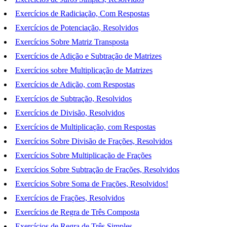
Exercícios de Radiciação, Com Respostas
Exercícios de Potenciação, Resolvidos
Exercícios Sobre Matriz Transposta
Exercícios de Adição e Subtração de Matrizes
Exercícios sobre Multiplicação de Matrizes
Exercícios de Adição, com Respostas
Exercícios de Subtração, Resolvidos
Exercícios de Divisão, Resolvidos
Exercícios de Multiplicação, com Respostas
Exercícios Sobre Divisão de Frações, Resolvidos
Exercícios Sobre Multiplicação de Frações
Exercícios Sobre Subtração de Frações, Resolvidos
Exercícios Sobre Soma de Frações, Resolvidos!
Exercícios de Frações, Resolvidos
Exercícios de Regra de Três Composta
Exercícios de Regra de Três Simples