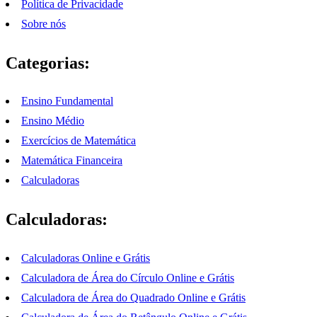
Política de Privacidade
Sobre nós
Categorias:
Ensino Fundamental
Ensino Médio
Exercícios de Matemática
Matemática Financeira
Calculadoras
Calculadoras:
Calculadoras Online e Grátis
Calculadora de Área do Círculo Online e Grátis
Calculadora de Área do Quadrado Online e Grátis