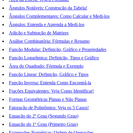
Ângulos Notáveis: Construção da Tabela!
Ângulos Complementares: Como Calcular e Medi-los
Ângulos: Entenda e Aprenda a Medi-los
Adição e Subtração de Matrizes
Análise Combinatória: Fórmulas e Resumo
Função Modular: Definição, Gráfico e Propriedades
Função Logarítmica: Definição, Tipos e Gráfico
Área do Quadrado: Fórmula e Exemplo
Função Linear: Definição, Gráfico e Tipos
Função Inversa: Entenda Como Encontrá-la
Frações Equivalentes: Veja Como Identificar!
Formas Geométricas Planas e Não Planas
Fatoração de Polinômios: Veja os 5 Casos!
Equação do 2º Grau (Segundo Grau)
Equação do 1º Grau (Primeiro Grau)
Expressões Numéricas: Ordem de Operações