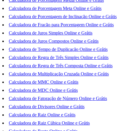
Calculadora de Porcentagem Média Online e Grátis
Calculadora de Porcentagem Meta Online e Grátis
Calculadora de Porcentagem de Inclinação Online e Grátis
Calculadora de Fração para Porcentagem Online e Grátis
Calculadora de Juros Simples Online e Grátis
Calculadora de Juros Compostos Online e Grátis
Calculadora de Tempo de Duplicação Online e Grátis
Calculadora de Regra de Três Simples Online e Grátis
Calculadora de Regra de Três Composta Online e Grátis
Calculadora de Multiplicação Cruzada Online e Grátis
Calculadora de MMC Online e Grátis
Calculadora de MDC Online e Grátis
Calculadora de Fatoração de Número Online e Grátis
Calculadora de Divisores Online e Grátis
Calculadora de Raiz Online e Grátis
Calculadora de Raiz Cúbica Online e Grátis