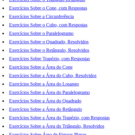
Exercícios Sobre o Cone, com Respostas
Exercícios Sobre a Circunferência
Exercícios Sobre o Cubo, com Respostas
Exercícios Sobre o Paralelogramo
Exercícios Sobre o Quadrado, Resolvidos
Exercícios Sobre o Retângulo, Resolvidos
Exercícios Sobre Trapézio, com Respostas
Exercícios Sobre a Área do Cone
Exercícios Sobre a Área do Cubo, Resolvidos
Exercícios Sobre a Área do Losango
Exercícios Sobre a Área do Paralelogramo
Exercícios Sobre a Área do Quadrado
Exercícios Sobre a Área do Retângulo
Exercícios Sobre a Área do Trapézio, com Respostas
Exercícios Sobre a Área do Triângulo, Resolvidos
Exercícios Sobre Área de Figuras Planas