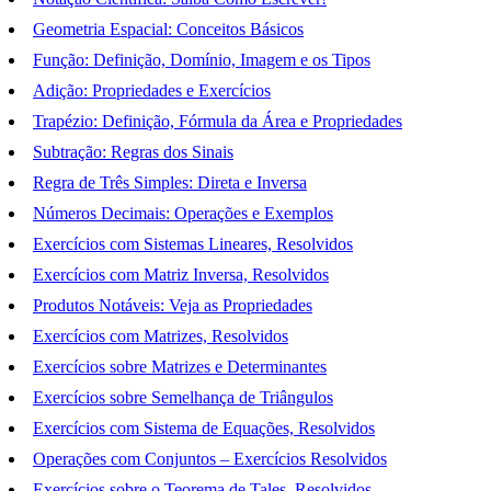
Geometria Espacial: Conceitos Básicos
Função: Definição, Domínio, Imagem e os Tipos
Adição: Propriedades e Exercícios
Trapézio: Definição, Fórmula da Área e Propriedades
Subtração: Regras dos Sinais
Regra de Três Simples: Direta e Inversa
Números Decimais: Operações e Exemplos
Exercícios com Sistemas Lineares, Resolvidos
Exercícios com Matriz Inversa, Resolvidos
Produtos Notáveis: Veja as Propriedades
Exercícios com Matrizes, Resolvidos
Exercícios sobre Matrizes e Determinantes
Exercícios sobre Semelhança de Triângulos
Exercícios com Sistema de Equações, Resolvidos
Operações com Conjuntos – Exercícios Resolvidos
Exercícios sobre o Teorema de Tales, Resolvidos