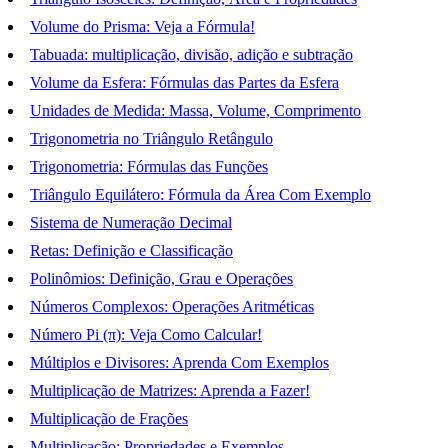
Volume do Prisma: Veja a Fórmula!
Tabuada: multiplicação, divisão, adição e subtração
Volume da Esfera: Fórmulas das Partes da Esfera
Unidades de Medida: Massa, Volume, Comprimento
Trigonometria no Triângulo Retângulo
Trigonometria: Fórmulas das Funções
Triângulo Equilátero: Fórmula da Área Com Exemplo
Sistema de Numeração Decimal
Retas: Definição e Classificação
Polinômios: Definição, Grau e Operações
Números Complexos: Operações Aritméticas
Número Pi (π): Veja Como Calcular!
Múltiplos e Divisores: Aprenda Com Exemplos
Multiplicação de Matrizes: Aprenda a Fazer!
Multiplicação de Frações
Multiplicação: Propriedades e Exemplos