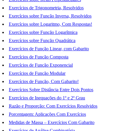
Exercícios de Trigonometria, Resolvidos
Exercícios sobre Função Inversa, Resolvidos
Exercícios sobre Logaritmo, Com Respostas!
Exercícios sobre Função Logarítmica
Exercícios sobre Função Quadrática
Exercícios de Função Linear, com Gabarito
Exercícios de Função Composta
Exercícios de Função Exponencial
Exercícios de Função Modular
Exercícios de Função, Com Gabarito!
Exercícios Sobre Distância Entre Dois Pontos
Exercícios de Inequações do 1º e 2º Grau
Razão e Proporção: Com Exercícios Resolvidos
Porcentagem: Aplicações Com Exercícios
Medidas de Massa – Exercícios Com Gabarito
Exercícios de Análise Combinatória