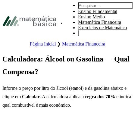
Pular para navegação primária
Pesquisar por:
Pular para o conteúdo principal
Ensino Fundamental
Pular Rodapé
Ensino Médio
Matemática Financeira
Abre o menu principal do site.
Exercícios de Matemática
Página Inicial
❯
Matemática Financeira
Calculadora: Álcool ou Gasolina — Qual
Compensa?
Informe o preço por litro do álcool (etanol) e da gasolina abaixo e
clique em
Calcular
. A calculadora aplica a
regra dos 70%
e indica
qual combustível é mais econômico.