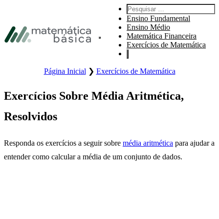
Pular para navegação primária
Pesquisar por:
Pular para o conteúdo principal
Ensino Fundamental
Pular Rodapé
Ensino Médio
Matemática Financeira
Abre o menu principal do site.
Exercícios de Matemática
Página Inicial
❯
Exercícios de Matemática
Exercícios Sobre Média Aritmética,
Resolvidos
Responda os exercícios a seguir sobre
média aritmética
para ajudar a
entender como calcular a média de um conjunto de dados.