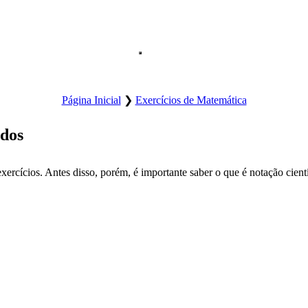
Abre o menu principal do site.
Página Inicial
❯
Exercícios de Matemática
idos
xercícios. Antes disso, porém, é importante saber o que é notação cien