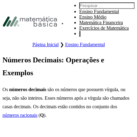
Pular para navegação primária
Pesquisar por:
Pular para o conteúdo principal
Ensino Fundamental
Pular Rodapé
Ensino Médio
Matemática Financeira
Abre o menu principal do site.
Exercícios de Matemática
Página Inicial
❯
Ensino Fundamental
Números Decimais: Operações e
Exemplos
Os
números decimais
são os números que possuem vírgula, ou
seja, não são inteiros. Esses números após a vírgula são chamados
casas decimais. Os decimais estão contidos no conjunto dos
números racionais
(
Q
).