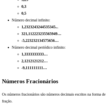
0,3
0,5
Número decimal infinito:
1,2323243244535345..
.
321,112223235565949…
-5,223232134575656…
Número decimal periódico infinito:
1,3333333333…
2,1212121212…
-9,111111111…
Números Fracionários
Os números fracionários são números decimais escritos na forma de
fração.