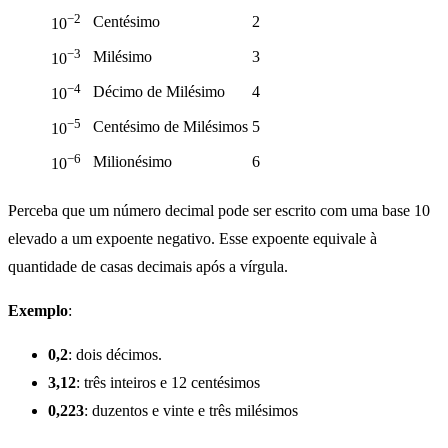
−2
Centésimo
2
10
−3
Milésimo
3
10
−4
Décimo de Milésimo
4
10
−5
Centésimo de Milésimos
5
10
−6
Milionésimo
6
10
Perceba que um número decimal pode ser escrito com uma base 10
elevado a um expoente negativo. Esse expoente equivale à
quantidade de casas decimais após a vírgula.
Exemplo
:
0,2
: dois décimos.
3,12
: três inteiros e 12 centésimos
0,223
: duzentos e vinte e três milésimos