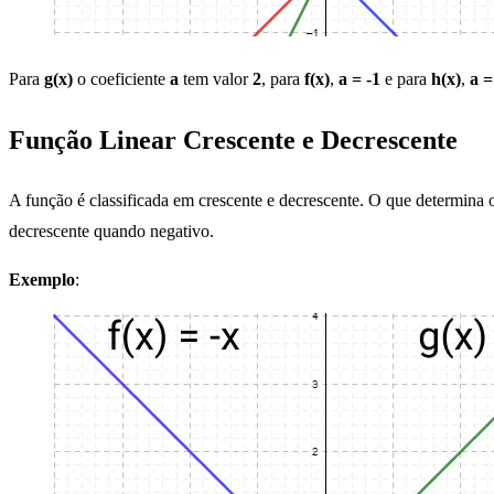
Para
g(x)
o coeficiente
a
tem valor
2
, para
f(x)
,
a = -1
e para
h(x)
,
a =
Função Linear Crescente e Decrescente
A função é classificada em crescente e decrescente. O que determina o 
decrescente quando negativo.
Exemplo
: