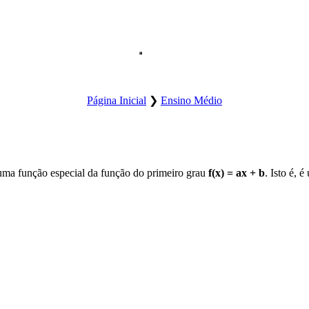
Abre o menu principal do site.
Página Inicial
❯
Ensino Médio
uma função especial da função do primeiro grau
f(x) = ax + b
. Isto é, 