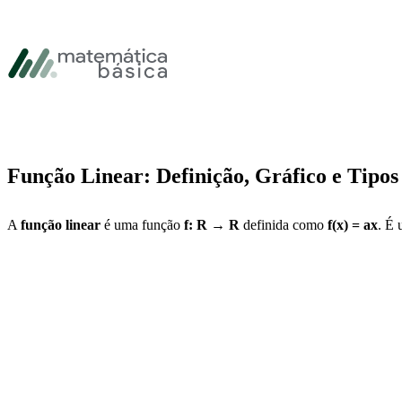
Pular para navegação primária
Pular para o conteúdo principal
Pular Rodapé
Função Linear: Definição, Gráfico e Tipos
A
função linear
é uma função
f: R → R
definida como
f(x) = ax
. É 