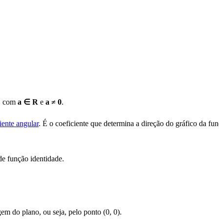
, com
a ∈ R
e
a ≠ 0
.
iente angular
. É o coeficiente que determina a direção do gráfico da fun
de função identidade.
em do plano, ou seja, pelo ponto (0, 0).