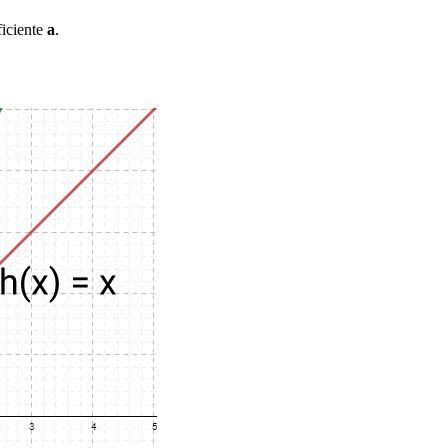
ficiente
a
.