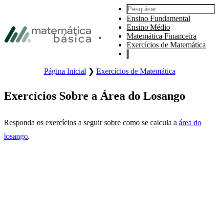
Pular para navegação primária
Pesquisar por:
Pular para o conteúdo principal
Ensino Fundamental
Pular Rodapé
Ensino Médio
Matemática Financeira
Abre o menu principal do site.
Exercícios de Matemática
Página Inicial
❯
Exercícios de Matemática
Exercícios Sobre a Área do Losango
Responda os exercícios a seguir sobre como se calcula a
área do
losango
.