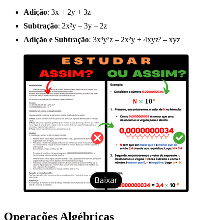
Adição
: 3x + 2y + 3z
Subtração
: 2x²y – 3y – 2z
Adição e Subtração
: 3x³y²z – 2x²y + 4xyz² – xyz
Operações Algébricas