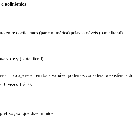
s
e
polinômios
.
tre coeficientes (parte numérica) pelas variáveis (parte literal).
iáveis
x
e
y
(parte literal);
ero 1 não aparecer, em toda variável podemos considerar a existência d
e 10 vezes 1 é 10.
 prefixo
poli
que dizer muitos.