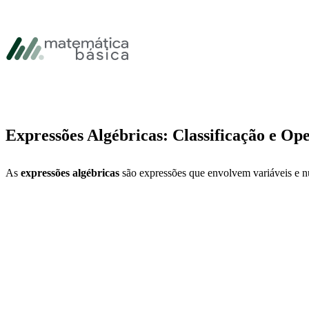
Pular para navegação primária
Pular para o conteúdo principal
Pular Rodapé
Expressões Algébricas: Classificação e Op
As
expressões algébricas
são expressões que envolvem variáveis e n