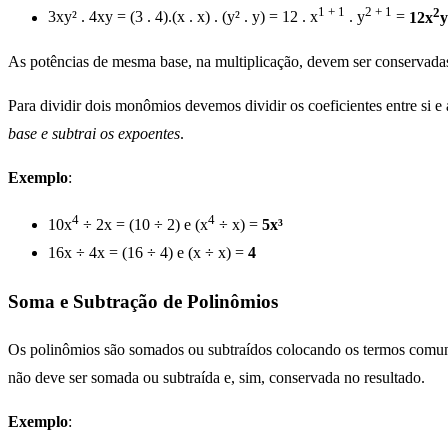
1 + 1
2 + 1
2
3xy² . 4xy = (3 . 4).(x . x) . (y² . y) = 12 . x
. y
=
12x
y
As potências de mesma base, na multiplicação, devem ser conservada
Para dividir dois monômios devemos dividir os coeficientes entre si e
base e subtrai os expoentes
.
Exemplo
:
4
4
10x
÷ 2x = (10 ÷ 2) e (x
÷ x) =
5x³
16x ÷ 4x = (16 ÷ 4) e (x ÷ x) =
4
Soma e Subtração de Polinômios
Os polinômios são somados ou subtraídos colocando os termos comuns d
não deve ser somada ou subtraída e, sim, conservada no resultado.
Exemplo
: