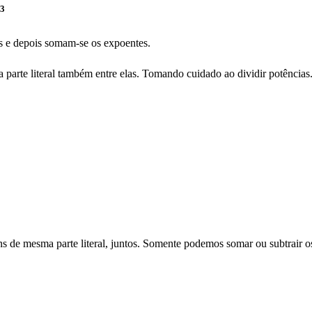
3
s e depois somam-se os expoentes.
 a parte literal também entre elas. Tomando cuidado ao dividir potência
e mesma parte literal, juntos. Somente podemos somar ou subtrair os c