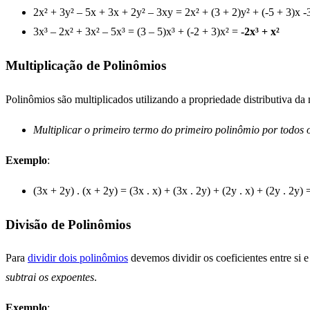
2x² + 3y² – 5x + 3x + 2y² – 3xy = 2x² + (3 + 2)y² + (-5 + 3)x 
3x³ – 2x² + 3x² – 5x³ = (3 – 5)x³ + (-2 + 3)x² =
-2x³ + x²
Multiplicação de Polinômios
Polinômios são multiplicados utilizando a propriedade distributiva da 
Multiplicar o primeiro termo do primeiro polinômio por todos
Exemplo
:
(3x + 2y) . (x + 2y) = (3x . x) + (3x . 2y) + (2y . x) + (2y . 2y)
Divisão de Polinômios
Para
dividir dois polinômios
devemos dividir os coeficientes entre si e 
subtrai os expoentes
.
Exemplo
: