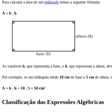
Para calcular a área de um
retângulo
temos a seguinte fórmula:
A = b . h
As variáveis
b
, que representa a base, e
h
, que representa a altura, d
Por exemplo, se um retângulo mede
10 cm
de base e
5 cm
de altura, 
A = b . h = 10 . 5 = 50 cm²
Classificação das Expressões Algébricas