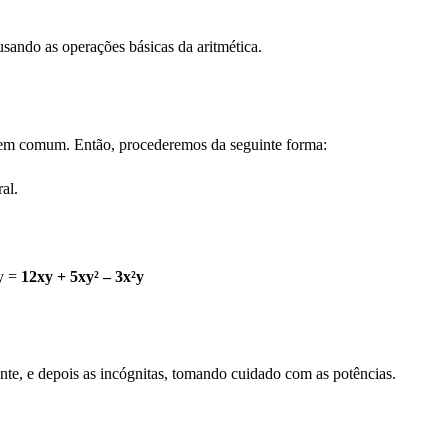
sando as operações básicas da aritmética.
 em comum. Então, procederemos da seguinte forma:
al.
²y =
12xy + 5xy² – 3x²y
nte, e depois as incógnitas, tomando cuidado com as potências.