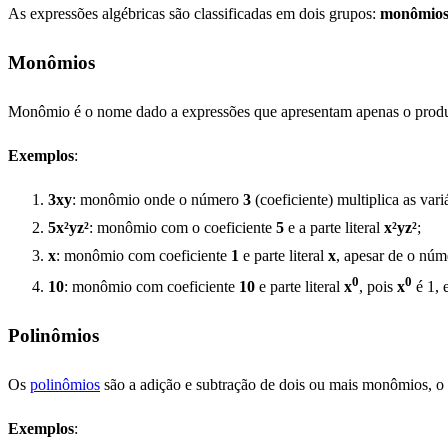
As expressões algébricas são classificadas em dois grupos:
monômio
Monômios
Monômio é o nome dado a expressões que apresentam apenas o produto en
Exemplos
:
3xy
: monômio onde o número
3
(coeficiente) multiplica as var
5x²yz²
: monômio com o coeficiente
5
e a parte literal
x²yz²
;
x
: monômio com coeficiente
1
e parte literal
x
, apesar de o núm
0
0
10
: monômio com coeficiente
10
e parte literal
x
, pois
x
é 1, 
Polinômios
Os
polinômios
são a adição e subtração de dois ou mais monômios, o
Exemplos
: