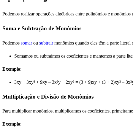
Podemos realizar operações algébricas entre polinômios e monômios u
Soma e Subtração de Monômios
Podemos
somar
ou
subtrair
monômios quando eles têm a parte literal
Somamos ou subtraímos os coeficientes e mantemos a parte liter
Exemplo
:
3xy + 3xy² + 9xy – 3x²y + 2xy² = (3 + 9)xy + (3 + 2)xy² – 3x
Multiplicação e Divisão de Monômios
Para multiplicar monômios, multiplicamos os coeficientes, primeirame
Exemplo
: