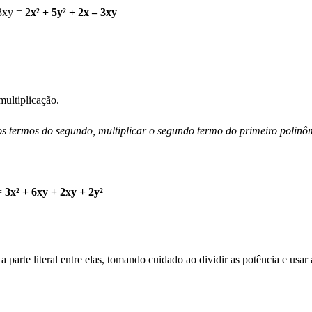
-3xy =
2x² + 5y² + 2x – 3xy
multiplicação.
 os termos do segundo, multiplicar o segundo termo do primeiro polin
 =
3x² + 6xy + 2xy + 2y²
a parte literal entre elas, tomando cuidado ao dividir as potência e usar