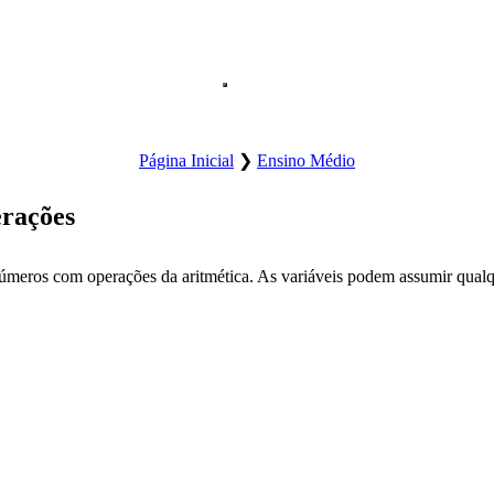
Abre o menu principal do site.
Página Inicial
❯
Ensino Médio
erações
úmeros com operações da aritmética. As variáveis podem assumir qualq