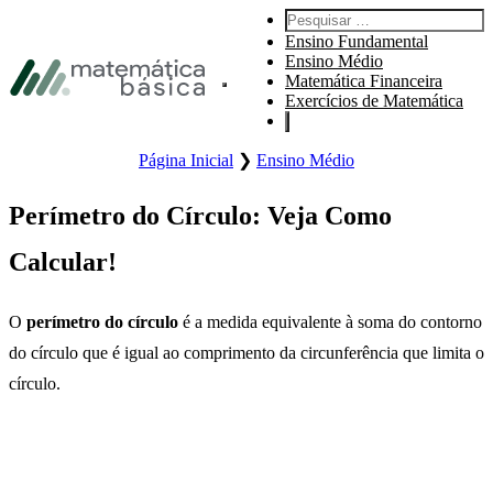
Pular para navegação primária
Pesquisar por:
Pular para o conteúdo principal
Ensino Fundamental
Pular Rodapé
Ensino Médio
Matemática Financeira
Abre o menu principal do site.
Exercícios de Matemática
Página Inicial
❯
Ensino Médio
Perímetro do Círculo: Veja Como
Calcular!
O
perímetro do círculo
é a medida equivalente à soma do contorno
do círculo que é igual ao comprimento da circunferência que limita o
círculo.