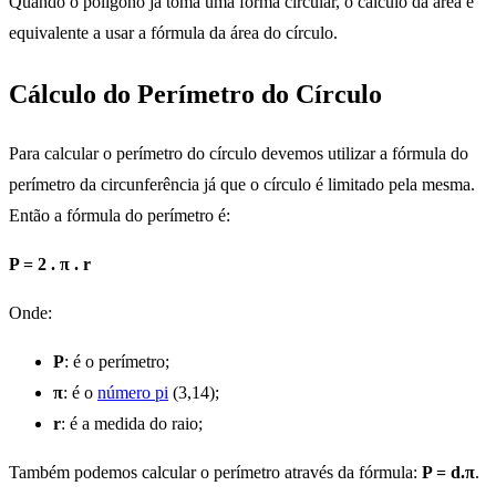
Quando o polígono já toma uma forma circular, o cálculo da área é
equivalente a usar a fórmula da área do círculo.
Cálculo do Perímetro do Círculo
Para calcular o perímetro do círculo devemos utilizar a fórmula do
perímetro da circunferência já que o círculo é limitado pela mesma.
Então a fórmula do perímetro é:
P = 2 . π . r
Onde:
P
: é o perímetro;
π
: é o
número pi
(3,14);
r
: é a medida do raio;
Também podemos calcular o perímetro através da fórmula:
P = d.
π
.