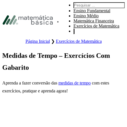
Pular para navegação primária
Pesquisar por:
Pular para o conteúdo principal
Ensino Fundamental
Pular Rodapé
Ensino Médio
Matemática Financeira
Abre o menu principal do site.
Exercícios de Matemática
Página Inicial
❯
Exercícios de Matemática
Medidas de Tempo – Exercícios Com
Gabarito
Aprenda a fazer conversão das
medidas de tempo
com estes
exercícios, pratique e aprenda agora!