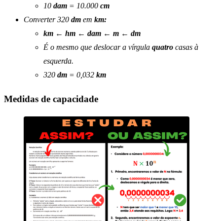
10
dam
= 10.000
cm
Converter 320
dm
em
km:
km ← hm
←
dam
←
m
←
dm
É o mesmo que deslocar a vírgula
quatro
casas à
esquerda.
320
dm
= 0,032
km
Medidas de capacidade