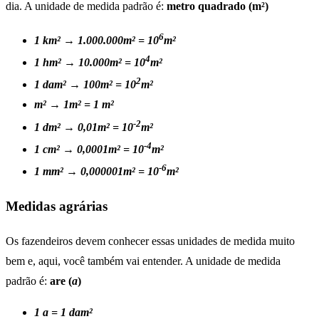
dia. A unidade de medida padrão é:
metro quadrado (m²)
6
1 km² → 1.000.000m² = 10
m²
4
1 hm² → 10.000m² = 10
m²
2
1 dam² → 100m² = 10
m²
m² → 1m² = 1 m²
-2
1 dm² → 0,01m² = 10
m²
-4
1 cm² → 0,0001m² = 10
m²
-6
1 mm² → 0,000001m² = 10
m²
Medidas agrárias
Os fazendeiros devem conhecer essas unidades de medida muito
bem e, aqui, você também vai entender. A unidade de medida
padrão é:
are (
a
)
1 a = 1 dam²