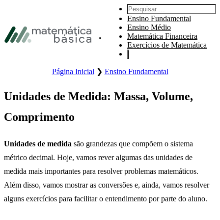
Pular para navegação primária
Pesquisar por:
Pular para o conteúdo principal
Ensino Fundamental
Pular Rodapé
Ensino Médio
Matemática Financeira
Abre o menu principal do site.
Exercícios de Matemática
Página Inicial
❯
Ensino Fundamental
Unidades de Medida: Massa, Volume,
Comprimento
Unidades de medida
são grandezas que compõem o sistema
métrico decimal. Hoje, vamos rever algumas das unidades de
medida mais importantes para resolver problemas matemáticos.
Além disso, vamos mostrar as conversões e, ainda, vamos resolver
alguns exercícios para facilitar o entendimento por parte do aluno.