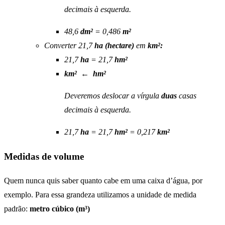
decimais à esquerda.
48,6
dm²
= 0,486
m²
Converter 21,7
ha (hectare)
em
km²:
21,7
ha
= 21,7
hm²
km²
←
hm²
Deveremos deslocar a vírgula
duas
casas
decimais à esquerda.
21,7
ha
= 21,7
hm²
= 0,217
km²
Medidas de volume
Quem nunca quis saber quanto cabe em uma caixa d’água, por
exemplo. Para essa grandeza utilizamos a unidade de medida
padrão:
metro cúbico (m³)