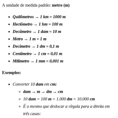
A unidade de medida padrão:
metro (m)
Quilômetros → 1 km = 1000 m
Hectômetro → 1 hm = 100 m
Decâmetro → 1 dam = 10 m
Metro → 1 m = 1 m
Decímetro → 1 dm = 0,1 m
Centímetro → 1 cm = 0,01 m
Milímetro → 1 mm = 0,001 m
Exemplos:
Converter 10
dam
em
cm:
dam
→
m
→
dm
→
cm
10
dam
= 100
m
= 1.000
dm
= 10.000
cm
É o mesmo que deslocar a vírgula para a direita em
três casas: