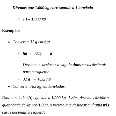
Dizemos que 1.000 kg corresponde a 1 tonelada
1 t = 1.000 kg
Exemplos:
Converter 32
g
em
hg:
hg
←
dag
←
g
Deveremos deslocar a vírgula
duas
casas decimais
para a esquerda.
32
g
= 0,32
hg
Converter 782
kg
em
toneladas:
Uma tonelada (
1t
) equivale a
1.000 kg
. Assim, devemos dividir a
quantidade de
kg
por
1.000
, o mesmo que deslocar a vírgula
três
casas decimais à esquerda.