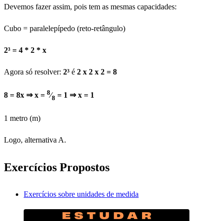
Devemos fazer assim, pois tem as mesmas capacidades:
Cubo = paralelepípedo (reto-retângulo)
2³ = 4 * 2 * x
Agora só resolver:
2³
é
2 x 2 x 2 = 8
8
8 = 8x ⇒ x =
⁄
= 1 ⇒ x = 1
8
1 metro (m)
Logo, alternativa A.
Exercícios Propostos
Exercícios sobre unidades de medida