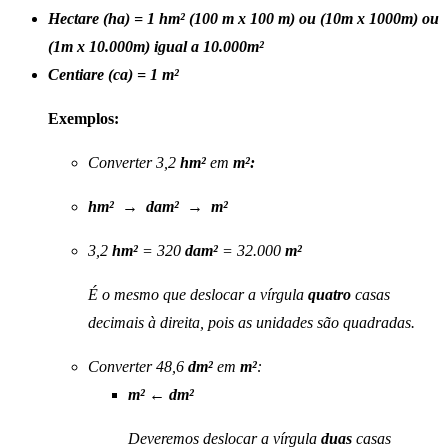
Hectare (ha) = 1 hm² (100 m x 100 m) ou (10m x 1000m) ou
(1m x 10.000m) igual a 10.000m²
Centiare (ca) = 1 m²
Exemplos:
Converter 3,2
hm²
em
m²:
hm²
→
dam²
→
m²
3,2
hm²
= 320
dam²
= 32.000
m²
É o mesmo que deslocar a vírgula
quatro
casas
decimais à direita, pois as unidades são quadradas.
Converter 48,6
dm²
em
m²
:
m²
←
dm²
Deveremos deslocar a vírgula
duas
casas