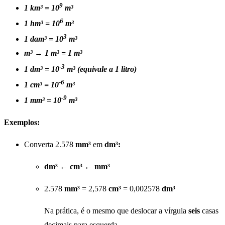
9
1 km³ = 10
m³
6
1 hm³ = 10
m³
3
1 dam³ = 10
m³
m³ → 1 m³ = 1 m³
-3
1 dm³ = 10
m³ (equivale a 1 litro)
-6
1 cm³ = 10
m³
-9
1 mm³ = 10
m³
Exemplos:
Converta 2.578
mm³
em
dm³:
dm³
←
cm³ ←
mm³
2.578
mm³
= 2,578
cm³
= 0,002578
dm³
Na prática, é o mesmo que deslocar a vírgula
seis
casas
decimais para esquerda.