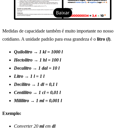
Medidas de capacidade também é muito importante no nosso
cotidiano. A unidade padrão para essa grandeza é o
litro (
l
)
.
Quilolitro → 1 kl = 1000 l
Hectolitro → 1 hl = 100 l
Decalitro → 1 dal = 10 l
Litro → 1 l = 1 l
Decilitro → 1 dl = 0,1 l
Centilitro → 1 cl = 0,01 l
Mililitro → 1 ml = 0,001 l
Exemplo:
Converter 20
ml
em
dl