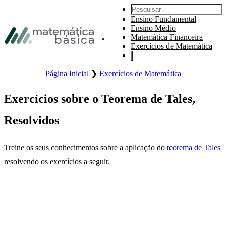
Pular para navegação primária
Pesquisar por:
Pular para o conteúdo principal
Ensino Fundamental
Pular Rodapé
Ensino Médio
Matemática Financeira
Abre o menu principal do site.
Exercícios de Matemática
Página Inicial
❯
Exercícios de Matemática
Exercícios sobre o Teorema de Tales,
Resolvidos
Treine os seus conhecimentos sobre a aplicação do
teorema de Tales
resolvendo os exercícios a seguir.