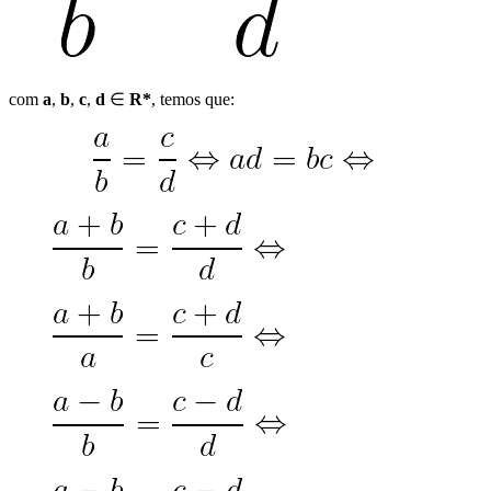
com
a
,
b
,
c
,
d
∈
R*
, temos que: