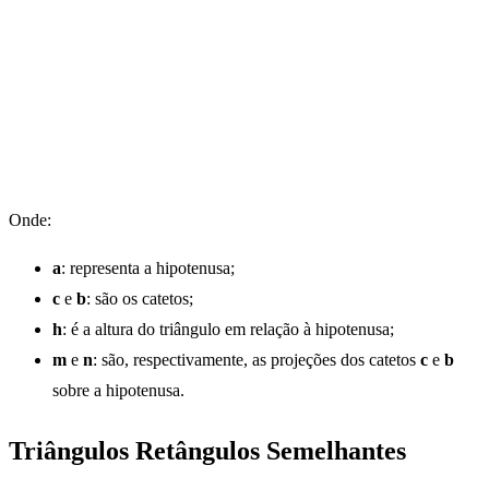
Onde:
a
: representa a hipotenusa;
c
e
b
: são os catetos;
h
: é a altura do triângulo em relação à hipotenusa;
m
e
n
: são, respectivamente, as projeções dos catetos
c
e
b
sobre a hipotenusa.
Triângulos Retângulos Semelhantes