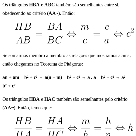
Os triângulos
HBA
e
ABC
também são semelhantes entre si,
obedecendo ao critério (
AA~
). Então:
Se somarmos membro a membro as relações que mostramos acima,
então chegamos no Teorema de Pitágoras:
an + am = b² + c² ⇔ a(n + m) = b² + c² ⇔ a . a = b² + c² ⇔ a² =
b² + c²
Os triângulos
HBA
e
HAC
também são semelhantes pelo critério
(
AA~
). Então, temos que: