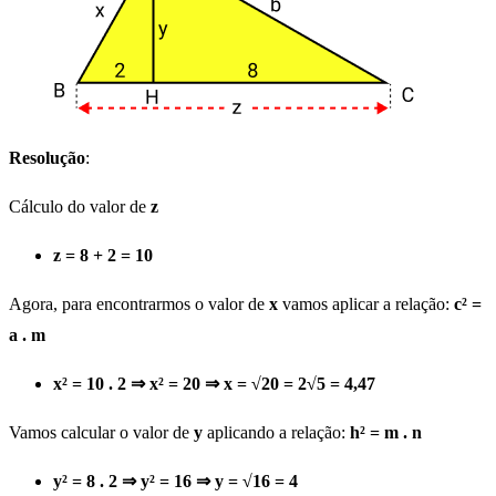
Resolução
:
Cálculo do valor de
z
z = 8 + 2 = 10
Agora, para encontrarmos o valor de
x
vamos aplicar a relação:
c² =
a . m
x² = 10 . 2 ⇒ x² = 20 ⇒ x = √20 = 2√5 = 4,47
Vamos calcular o valor de
y
aplicando a relação:
h² = m . n
y² = 8 . 2 ⇒ y² = 16 ⇒ y = √16 = 4