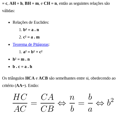
= c
,
AH = h
,
BH = m
, e
CH = n
, então as seguintes relações são
válidas:
Relações de Euclides:
b² = a . n
c² = a . m
Teorema de Pitágoras
:
a² = b² + c²
h² = m . n
b . c = a . h
Os triângulos
HCA
e
ACB
são semelhantes entre si, obedecendo ao
critério (
AA~
). Então: