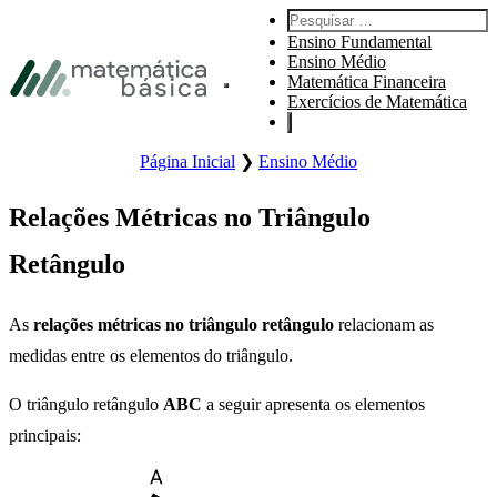
Pular para navegação primária
Pesquisar por:
Pular para o conteúdo principal
Ensino Fundamental
Pular Rodapé
Ensino Médio
Matemática Financeira
Abre o menu principal do site.
Exercícios de Matemática
Página Inicial
❯
Ensino Médio
Relações Métricas no Triângulo
Retângulo
As
relações métricas no triângulo retângulo
relacionam as
medidas entre os elementos do triângulo.
O triângulo retângulo
ABC
a seguir apresenta os elementos
principais: