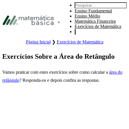
Pular para navegação primária
Pesquisar por:
Pular para o conteúdo principal
Ensino Fundamental
Pular Rodapé
Ensino Médio
Matemática Financeira
Abre o menu principal do site.
Exercícios de Matemática
Página Inicial
❯
Exercícios de Matemática
Exercícios Sobre a Área do Retângulo
Vamos praticar com estes exercícios sobre como calcular a
área do
retângulo
? Responda-os e depois confira as respostas.