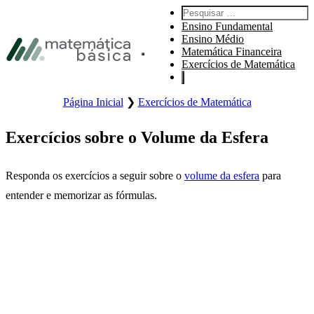
Pular para navegação primária
Pesquisar por:
Pular para o conteúdo principal
Ensino Fundamental
Pular Rodapé
Ensino Médio
Matemática Financeira
Abre o menu principal do site.
Exercícios de Matemática
Página Inicial
❯
Exercícios de Matemática
Exercícios sobre o Volume da Esfera
Responda os exercícios a seguir sobre o
volume da esfera
para
entender e memorizar as fórmulas.