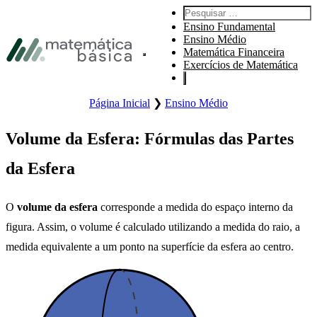
Pular para navegação primária
Pesquisar por:
Pular para o conteúdo principal
Ensino Fundamental
Pular Rodapé
Ensino Médio
Matemática Financeira
Abre o menu principal do site.
Exercícios de Matemática
Página Inicial
❯
Ensino Médio
Volume da Esfera: Fórmulas das Partes
da Esfera
O
volume da esfera
corresponde a medida do espaço interno da
figura. Assim, o volume é calculado utilizando a medida do raio, a
medida equivalente a um ponto na superfície da esfera ao centro.