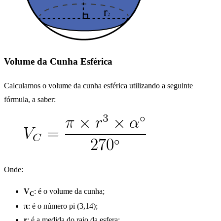
Volume da Cunha Esférica
Calculamos o volume da cunha esférica utilizando a seguinte
fórmula, a saber:
Onde:
V
: é o volume da cunha;
C
π
: é o número pi (3,14);
r
: é a medida do raio da esfera;