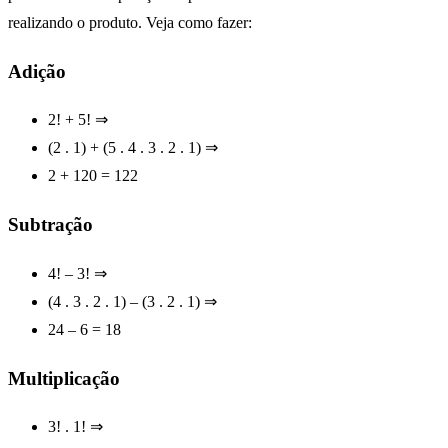
realizando o produto. Veja como fazer:
Adição
2! + 5! ⇒
(2 . 1) + (5 . 4 . 3 . 2 . 1) ⇒
2 + 120 = 122
Subtração
4! – 3! ⇒
(4 . 3 . 2 . 1) – (3 . 2 . 1) ⇒
24 – 6 = 18
Multiplicação
3! . 1! ⇒