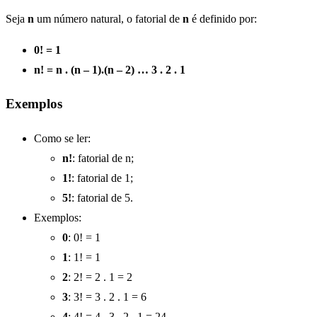
Seja
n
um número natural, o fatorial de
n
é definido por:
0! = 1
n! = n . (n – 1).(n – 2) … 3 . 2 . 1
Exemplos
Como se ler:
n!
: fatorial de n;
1!
: fatorial de 1;
5!
: fatorial de 5.
Exemplos:
0
: 0! = 1
1
: 1! = 1
2
: 2! = 2 . 1 = 2
3
: 3! = 3 . 2 . 1 = 6
4
: 4! = 4 . 3 . 2 . 1 = 24