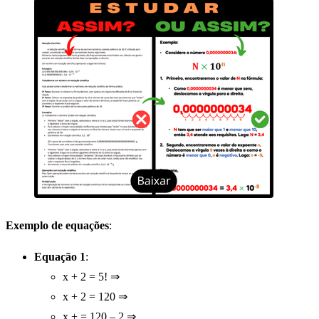
Exemplo de equações
:
Equação 1
:
x + 2 = 5! ⇒
x + 2 = 120 ⇒
x + = 120 – 2 ⇒