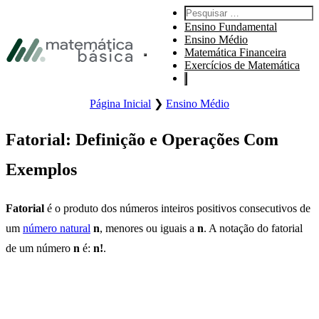
Pular para navegação primária
Pesquisar por:
Pular para o conteúdo principal
Ensino Fundamental
Pular Rodapé
Ensino Médio
Matemática Financeira
Abre o menu principal do site.
Exercícios de Matemática
Página Inicial
❯
Ensino Médio
Fatorial: Definição e Operações Com
Exemplos
Fatorial
é o produto dos números inteiros positivos consecutivos de
um
número natural
n
, menores ou iguais a
n
. A notação do fatorial
de um número
n
é:
n!
.