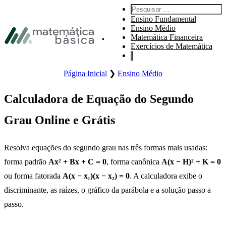
Pular para navegação primária
Pesquisar por:
Pular para o conteúdo principal
Ensino Fundamental
Ensino Médio
Matemática Financeira
Abre o menu principal.
Exercícios de Matemática
Página Inicial
❯
Ensino Médio
Calculadora de Equação do Segundo
Grau Online e Grátis
Resolva equações do segundo grau nas três formas mais usadas:
forma padrão
Ax² + Bx + C = 0
, forma canônica
A(x − H)² + K = 0
ou forma fatorada
A(x − x₁)(x − x₂) = 0
. A calculadora exibe o
discriminante, as raízes, o gráfico da parábola e a solução passo a
passo.