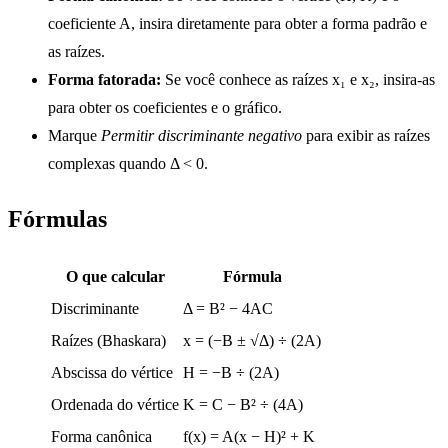
coeficiente A, insira diretamente para obter a forma padrão e
as raízes.
Forma fatorada:
Se você conhece as raízes x₁ e x₂, insira-as
para obter os coeficientes e o gráfico.
Marque
Permitir discriminante negativo
para exibir as raízes
complexas quando Δ < 0.
Fórmulas
O que calcular
Fórmula
Discriminante
Δ = B² − 4AC
Raízes (Bhaskara)
x = (−B ± √Δ) ÷ (2A)
Abscissa do vértice
H = −B ÷ (2A)
Ordenada do vértice
K = C − B² ÷ (4A)
Forma canônica
f(x) = A(x − H)² + K