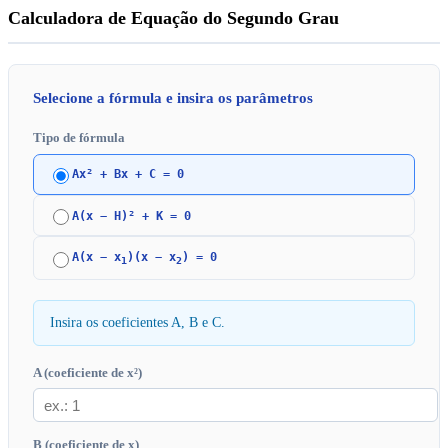
Calculadora de Equação do Segundo Grau
Selecione a fórmula e insira os parâmetros
Tipo de fórmula
Ax² + Bx + C = 0
A(x − H)² + K = 0
A(x − x
)(x − x
) = 0
1
2
Insira os coeficientes A, B e C.
A (coeficiente de x²)
B (coeficiente de x)