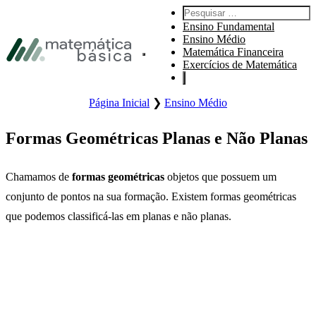
Pular para navegação primária
Pesquisar por:
Pular para o conteúdo principal
Ensino Fundamental
Pular Rodapé
Ensino Médio
Matemática Financeira
Abre o menu principal do site.
Exercícios de Matemática
Página Inicial
❯
Ensino Médio
Formas Geométricas Planas e Não Planas
Chamamos de
formas geométricas
objetos que possuem um
conjunto de pontos na sua formação. Existem formas geométricas
que podemos classificá-las em planas e não planas.