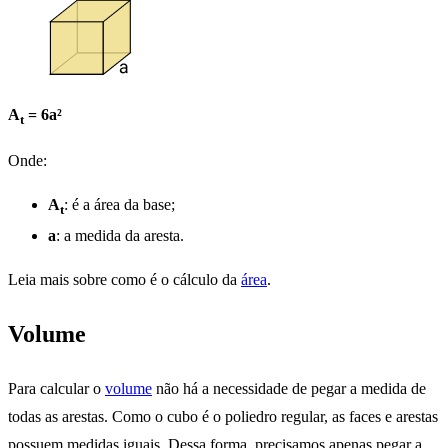
A
= 6a²
t
Onde:
A
: é a área da base;
t
a
: a medida da aresta.
Leia mais sobre como é o cálculo da
área
.
Volume
Para calcular o
volume
não há a necessidade de pegar a medida de
todas as arestas. Como o cubo é o poliedro regular, as faces e arestas
possuem medidas iguais. Dessa forma, precisamos apenas pegar a