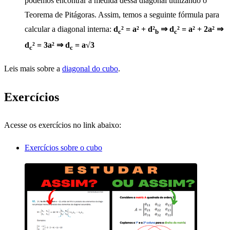
podemos encontrar a medida dessa diagonal utilizando o
Teorema de Pitágoras. Assim, temos a seguinte fórmula para
calcular a diagonal interna:
d
² = a² + d²
⇒ d
² = a² + 2a² ⇒
c
b
c
d
² = 3a² ⇒ d
= a√3
c
c
Leis mais sobre a
diagonal do cubo
.
Exercícios
Acesse os exercícios no link abaixo:
Exercícios sobre o cubo