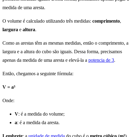
medida de uma aresta.
O volume é calculado utilizando três medidas:
comprimento
,
largura
e
altura
.
Como as arestas têm as mesmas medidas, então o comprimento, a
largura e a altura do cubo são iguais. Dessa forma, precisamos
apenas da medida de uma aresta e elevá-la a
potencia de 3
.
Então, chegamos a seguinte fórmula:
V = a³
Onde:
V
: é a medida do volume;
a
: é a medida da aresta.
Lembrete
: a
unidade de medida
do cubo é o
metro cúbico
(
m³
),