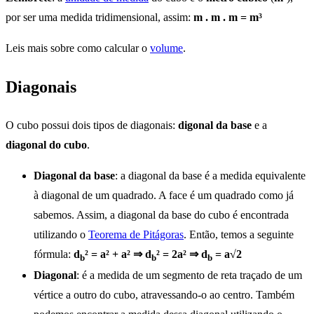
por ser uma medida tridimensional, assim:
m . m . m = m³
Leis mais sobre como calcular o
volume
.
Diagonais
O cubo possui dois tipos de diagonais:
digonal da base
e a
diagonal do cubo
.
Diagonal da base
: a diagonal da base é a medida equivalente
à diagonal de um quadrado. A face é um quadrado como já
sabemos. Assim, a diagonal da base do cubo é encontrada
utilizando o
Teorema de Pitágoras
. Então, temos a seguinte
fórmula:
d
² = a² + a² ⇒ d
² = 2a² ⇒ d
= a√2
b
b
b
Diagonal
: é a medida de um segmento de reta traçado de um
vértice a outro do cubo, atravessando-o ao centro. Também