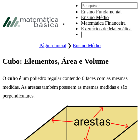
Pular para navegação primária
Pesquisar por:
Pular para o conteúdo principal
Ensino Fundamental
Pular Rodapé
Ensino Médio
Matemática Financeira
Abre o menu principal do site.
Exercícios de Matemática
Página Inicial
❯
Ensino Médio
Cubo: Elementos, Área e Volume
O
cubo
é um poliedro regular contendo 6 faces com as mesmas
medidas. As arestas também possuem as mesmas medidas e são
perpendiculares.