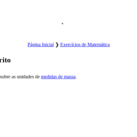
Abre o menu principal do site.
Página Inicial
❯
Exercícios de Matemática
rito
 sobre as unidades de
medidas de massa
.