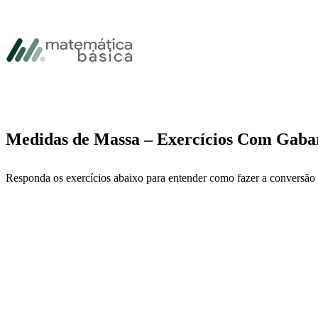
Pular para navegação primária
Pular para o conteúdo principal
Pular Rodapé
Medidas de Massa – Exercícios Com Gaba
Responda os exercícios abaixo para entender como fazer a conversão