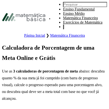
Pular para navegação primária
Pesquisar por:
Pular para o conteúdo principal
Ensino Fundamental
Pular Rodapé
Ensino Médio
Matemática Financeira
Abre o menu principal do site.
Exercícios de Matemática
Página Inicial
❯
Matemática Financeira
Calculadora de Porcentagem de uma
Meta Online e Grátis
Use as
3 calculadoras de porcentagem de meta
abaixo: descubra
quanto % da sua meta já foi cumprido (com barra de progresso
visual), calcule o progresso esperado para uma porcentagem alvo,
ou descubra qual deve ser a meta total com base no que você já
alcançou.