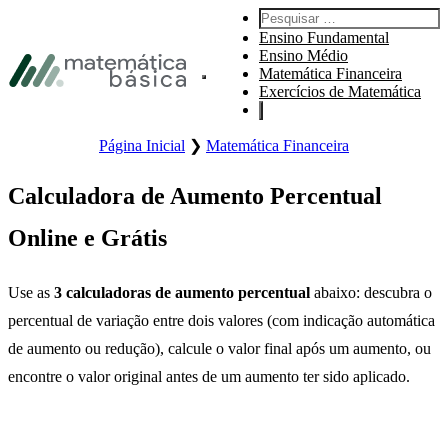
Pular para navegação primária
Pesquisar por:
Pular para o conteúdo principal
Ensino Fundamental
Pular Rodapé
Ensino Médio
Matemática Financeira
Abre o menu principal do site.
Exercícios de Matemática
Página Inicial
❯
Matemática Financeira
Calculadora de Aumento Percentual
Online e Grátis
Use as
3 calculadoras de aumento percentual
abaixo: descubra o
percentual de variação entre dois valores (com indicação automática
de aumento ou redução), calcule o valor final após um aumento, ou
encontre o valor original antes de um aumento ter sido aplicado.