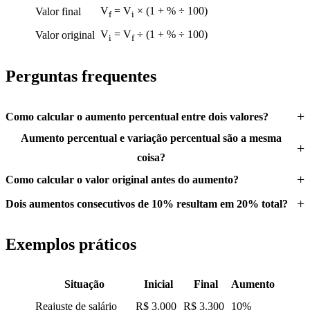
V
= V
× (1 + % ÷ 100)
Valor final
f
i
V
= V
÷ (1 + % ÷ 100)
Valor original
i
f
Perguntas frequentes
Como calcular o aumento percentual entre dois valores?
Aumento percentual e variação percentual são a mesma
coisa?
Como calcular o valor original antes do aumento?
Dois aumentos consecutivos de 10% resultam em 20% total?
Exemplos práticos
Situação
Inicial
Final
Aumento
Reajuste de salário
R$ 3.000
R$ 3.300
10%