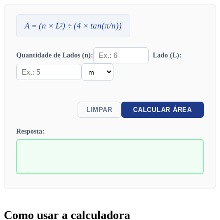
A
= (
n
×
L
²) ÷ (4 × tan(π/
n
))
Quantidade de Lados (n):
Lado (L):
LIMPAR
CALCULAR ÁREA
Resposta:
Como usar a calculadora