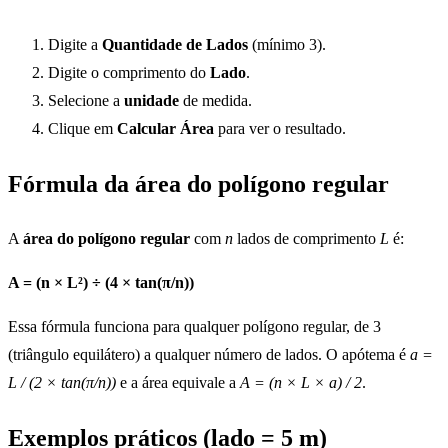
Digite a
Quantidade de Lados
(mínimo 3).
Digite o comprimento do
Lado
.
Selecione a
unidade
de medida.
Clique em
Calcular Área
para ver o resultado.
Fórmula da área do polígono regular
A
área do polígono regular
com
n
lados de comprimento
L
é:
A = (n × L²) ÷ (4 × tan(π/n))
Essa fórmula funciona para qualquer polígono regular, de 3
(triângulo equilátero) a qualquer número de lados. O apótema é
a =
L / (2 × tan(π/n))
e a área equivale a
A = (n × L × a) / 2
.
Exemplos práticos (lado = 5 m)