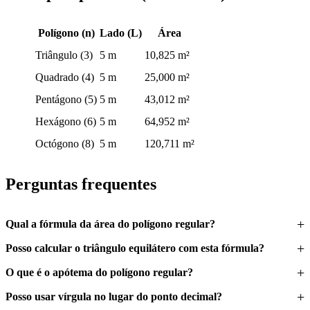
Polígono (n)
Lado (L)
Área
Triângulo (3)
5 m
10,825 m²
Quadrado (4)
5 m
25,000 m²
Pentágono (5)
5 m
43,012 m²
Hexágono (6)
5 m
64,952 m²
Octógono (8)
5 m
120,711 m²
Perguntas frequentes
Qual a fórmula da área do polígono regular?
Posso calcular o triângulo equilátero com esta fórmula?
O que é o apótema do polígono regular?
Posso usar vírgula no lugar do ponto decimal?