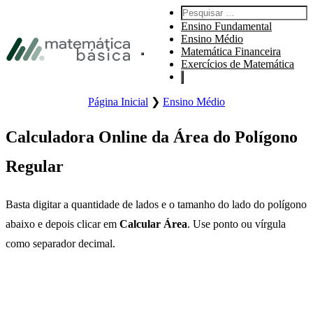
Pular para navegação primária
Pesquisar por:
Pular para o conteúdo principal
Ensino Fundamental
Pular Rodapé
Ensino Médio
Matemática Financeira
Abre o menu principal do site.
Exercícios de Matemática
Página Inicial
❯
Ensino Médio
Calculadora Online da Área do Polígono
Regular
Basta digitar a quantidade de lados e o tamanho do lado do polígono
abaixo e depois clicar em
Calcular Área
. Use ponto ou vírgula
como separador decimal.