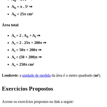
b
A
= π . 5² ⇒
b
A
= 25π cm²
b
Área total
:
A
= 2 . A
+ A
⇒
t
b
l
A
= 2 . 25π + 200π ⇒
t
A
= 50π + 200π ⇒
t
A
= (50 + 200)π ⇒
t
A
= 250π cm²
t
Lembrete
: a
unidade de medida
da área é o metro quadrado (
m²
).
Exercícios Propostos
Acesse os exercícios propostos no link a seguir: