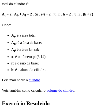
total do cilindro é:
A
= 2 . A
+ A
= 2 . (π . r²) + 2 . π . r . h = 2 . π . r . (h + r)
t
b
l
Onde:
A
: é a área total;
t
A
: é a área da base;
b
A
: é a área lateral;
l
π
: é o número pi (3,14);
r
: é o raio da base;
h
: é a altura do cilindro.
Leia mais sobre o
cilindro
.
Veja também como calcular o
volume do cilindro
.
Exercício Resolvido