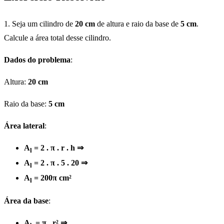
1. Seja um cilindro de
20 cm
de altura e raio da base de
5 cm
.
Calcule a área total desse cilindro.
Dados do problema
:
Altura:
20 cm
Raio da base:
5 cm
Área lateral
:
A
= 2 . π . r . h ⇒
l
A
= 2 . π . 5 . 20 ⇒
l
A
= 200π cm²
l
Área da base
:
A
= π . r² ⇒