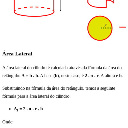
Área Lateral
A área lateral do cilindro é calculada através da fórmula da área do
retângulo:
A = b . h
. A base (
b
), neste caso, é
2 . π . r
. A altura é
h
.
Substituindo na fórmula da área do retângulo, temos a seguinte
fórmula para a área lateral do cilindro:
A
= 2 . π . r . h
l
Onde: