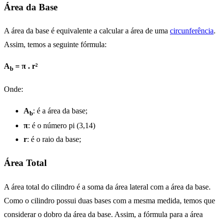
Área da Base
A área da base é equivalente a calcular a área de uma
circunferência
.
Assim, temos a seguinte fórmula:
A
= π . r²
b
Onde:
A
: é a área da base;
b
π
: é o número pi (3,14)
r
: é o raio da base;
Área Total
A área total do cilindro é a soma da área lateral com a área da base.
Como o cilindro possui duas bases com a mesma medida, temos que
considerar o dobro da área da base. Assim, a fórmula para a área