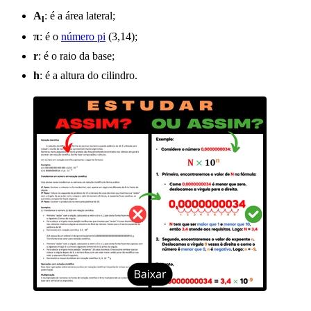
A
: é a área lateral;
l
π
: é o
número pi
(3,14);
r
: é o raio da base;
h
: é a altura do cilindro.