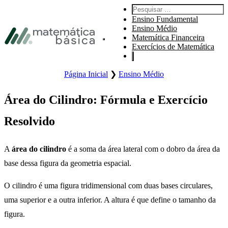
Pular para navegação primária
Pesquisar por:
Pular para o conteúdo principal
Ensino Fundamental
Pular Rodapé
Ensino Médio
Matemática Financeira
Abre o menu principal do site.
Exercícios de Matemática
Página Inicial
❯
Ensino Médio
Área do Cilindro: Fórmula e Exercício
Resolvido
A
área do cilindro
é a soma da área lateral com o dobro da área da
base dessa figura da geometria espacial.
O cilindro é uma figura tridimensional com duas bases circulares,
uma superior e a outra inferior. A altura é que define o tamanho da
figura.