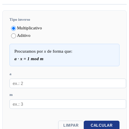
Tipo inverso
Multiplicativo
Aditivo
Procuramos por
x
de forma que:
a
·
x
= 1 mod
m
a
m
LIMPAR
CALCULAR