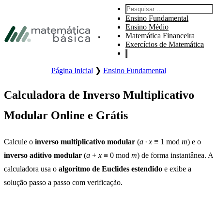
Pular para navegação primária
Pesquisar por:
Pular para o conteúdo principal
Ensino Fundamental
Pular Rodapé
Ensino Médio
Matemática Financeira
Abre o menu principal do site.
Exercícios de Matemática
Página Inicial
❯
Ensino Fundamental
Calculadora de Inverso Multiplicativo
Modular Online e Grátis
Calcule o
inverso multiplicativo modular
(
a
·
x
≡ 1 mod
m
) e o
inverso aditivo modular
(
a
+
x
≡ 0 mod
m
) de forma instantânea. A
calculadora usa o
algoritmo de Euclides estendido
e exibe a
solução passo a passo com verificação.