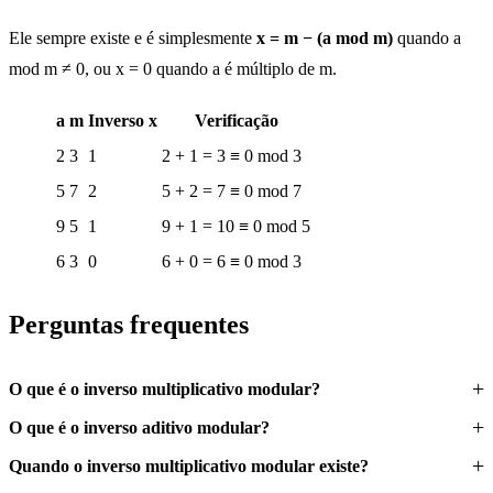
Ele sempre existe e é simplesmente
x = m − (a mod m)
quando a
mod m ≠ 0, ou x = 0 quando a é múltiplo de m.
a
m
Inverso x
Verificação
2
3
1
2 + 1 = 3 ≡ 0 mod 3
5
7
2
5 + 2 = 7 ≡ 0 mod 7
9
5
1
9 + 1 = 10 ≡ 0 mod 5
6
3
0
6 + 0 = 6 ≡ 0 mod 3
Perguntas frequentes
O que é o inverso multiplicativo modular?
O que é o inverso aditivo modular?
Quando o inverso multiplicativo modular existe?