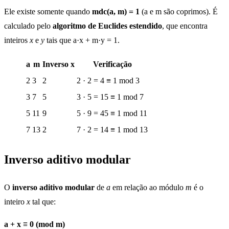
Ele existe somente quando
mdc(a, m) = 1
(a e m são coprimos). É
calculado pelo
algoritmo de Euclides estendido
, que encontra
inteiros
x
e
y
tais que a·x + m·y = 1.
a
m
Inverso x
Verificação
2
3
2
2 · 2 = 4 ≡ 1 mod 3
3
7
5
3 · 5 = 15 ≡ 1 mod 7
5
11
9
5 · 9 = 45 ≡ 1 mod 11
7
13
2
7 · 2 = 14 ≡ 1 mod 13
Inverso aditivo modular
O
inverso aditivo modular
de
a
em relação ao módulo
m
é o
inteiro
x
tal que:
a + x ≡ 0 (mod m)