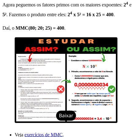
4
Agora peguemos os fatores primos com os maiores expoentes:
2
e
4
5²
. Fazemos o produto entre eles:
2
x 5² = 16 x 25 = 400
.
Daí, o
MMC(80; 20; 25) = 400
.
Veja
exercícios de MMC
.