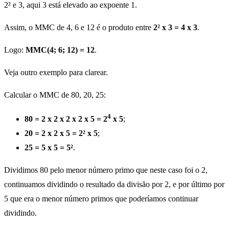
2² e 3, aqui 3 está elevado ao expoente 1.
Assim, o MMC de 4, 6 e 12 é o produto entre
2² x 3 = 4 x 3
.
Logo:
MMC(4; 6; 12) = 12
.
Veja outro exemplo para clarear.
Calcular o MMC de 80, 20, 25:
4
80 = 2 x 2 x 2 x 2 x 5 = 2
x 5
;
20 = 2 x 2 x 5 = 2² x 5
;
25 = 5 x 5 = 5²
.
Dividimos 80 pelo menor número primo que neste caso foi o 2,
continuamos dividindo o resultado da divisão por 2, e por último por
5 que era o menor número primos que poderíamos continuar
dividindo.