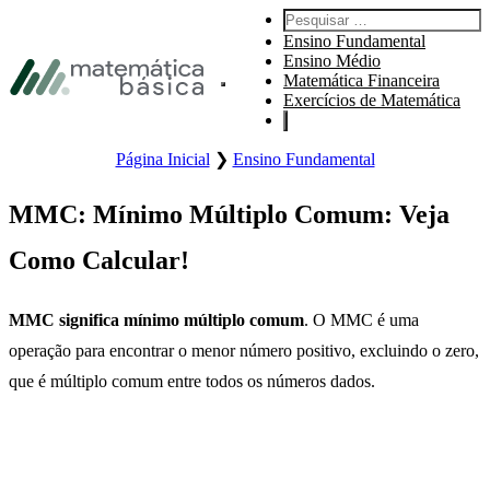
Pular para navegação primária
Pesquisar por:
Pular para o conteúdo principal
Ensino Fundamental
Pular Rodapé
Ensino Médio
Matemática Financeira
Abre o menu principal do site.
Exercícios de Matemática
Página Inicial
❯
Ensino Fundamental
MMC: Mínimo Múltiplo Comum: Veja
Como Calcular!
MMC significa mínimo múltiplo comum
. O MMC é uma
operação para encontrar o menor número positivo, excluindo o zero,
que é múltiplo comum entre todos os números dados.