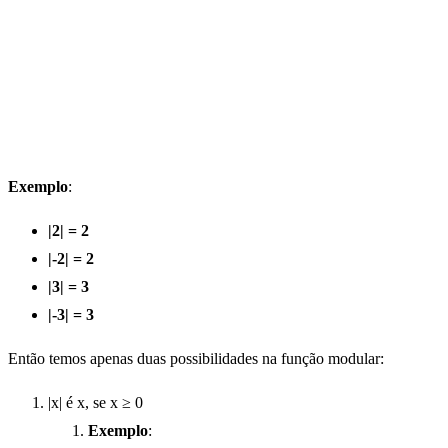
Exemplo
:
|2| = 2
|-2| = 2
|3| = 3
|-3| = 3
Então temos apenas duas possibilidades na função modular:
|x| é x, se x ≥ 0
Exemplo
: