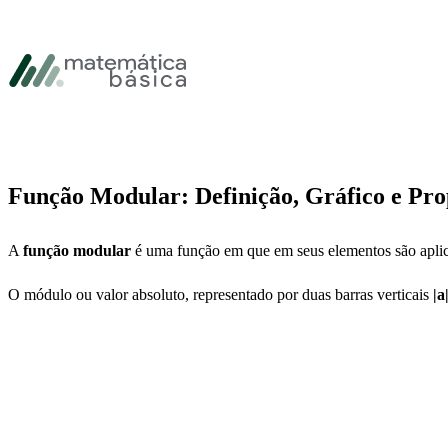
Pular para navegação primária
Pular para o conteúdo principal
Pular Rodapé
Função Modular: Definição, Gráfico e Pro
A
função modular
é uma função em que em seus elementos são aplic
O módulo ou valor absoluto, representado por duas barras verticais
|a