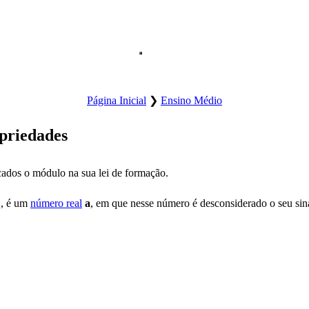
Abre o menu principal do site.
Página Inicial
❯
Ensino Médio
priedades
ados o módulo na sua lei de formação.
|
, é um
número real
a
, em que nesse número é desconsiderado o seu sin