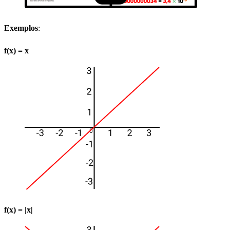
Exemplos
:
f(x) = x
f(x) = |x|