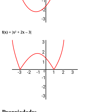
f(x) = |x² + 2x – 3|