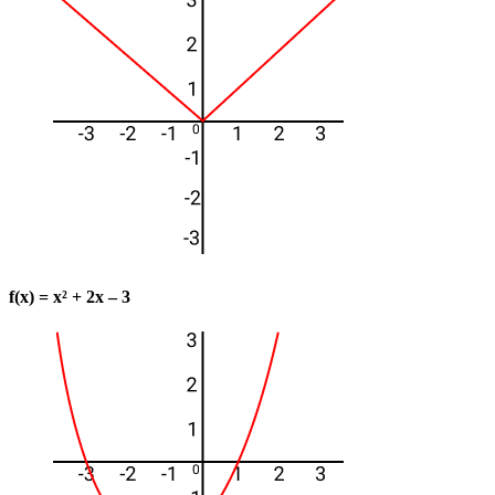
f(x) = x² + 2x – 3