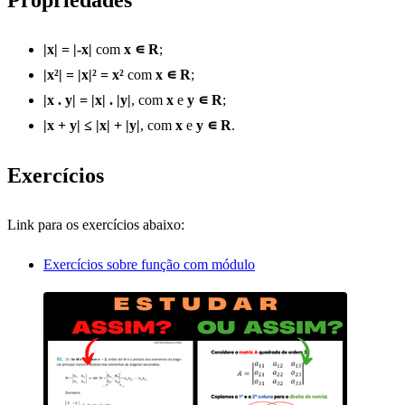
Propriedades
|x| = |-x|
com
x ∊ R
;
|x²| = |x|² = x²
com
x ∊ R
;
|x . y| = |x| . |y|
, com
x
e
y ∊ R
;
|x + y| ≤ |x| + |y|
, com
x
e
y ∊ R
.
Exercícios
Link para os exercícios abaixo:
Exercícios sobre função com módulo