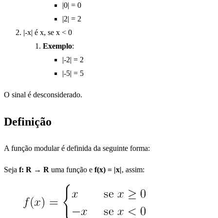
|0| = 0
|2| = 2
|-x| é x, se x < 0
Exemplo
:
|-2| = 2
|-5| = 5
O sinal é desconsiderado.
Definição
A função modular é definida da seguinte forma:
Seja
f: R → R
uma função e
f(x) = |x|
, assim: