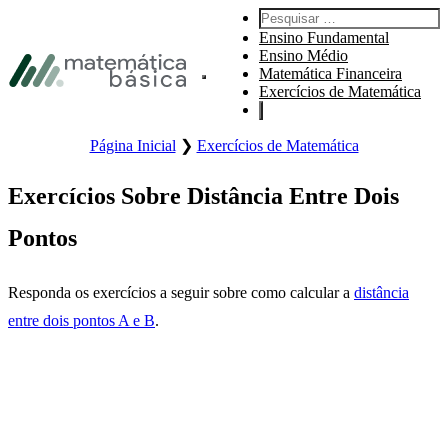
Pular para navegação primária
Pesquisar por:
Pular para o conteúdo principal
Ensino Fundamental
Pular Rodapé
Ensino Médio
Matemática Financeira
Abre o menu principal do site.
Exercícios de Matemática
Página Inicial
❯
Exercícios de Matemática
Exercícios Sobre Distância Entre Dois
Pontos
Responda os exercícios a seguir sobre como calcular a
distância
entre dois pontos A e B
.