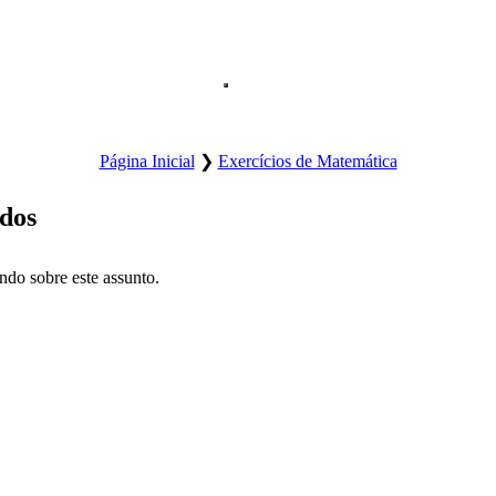
Abre o menu principal do site.
Página Inicial
❯
Exercícios de Matemática
dos
ndo sobre este assunto.