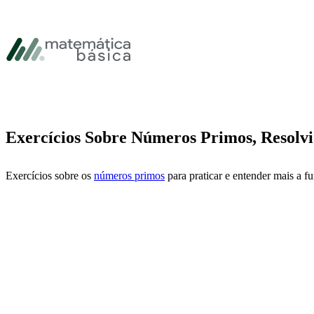
Pular para navegação primária
Pular para o conteúdo principal
Pular Rodapé
Exercícios Sobre Números Primos, Resolvi
Exercícios sobre os
números primos
para praticar e entender mais a fu