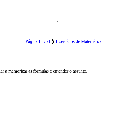
Abre o menu principal do site.
Página Inicial
❯
Exercícios de Matemática
ar a memorizar as fórmulas e entender o assunto.