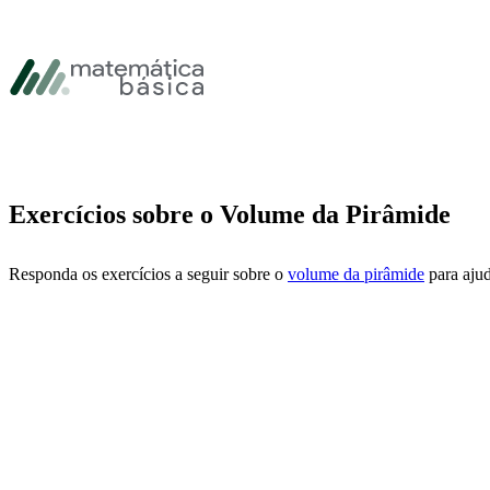
Pular para navegação primária
Pular para o conteúdo principal
Pular Rodapé
Exercícios sobre o Volume da Pirâmide
Responda os exercícios a seguir sobre o
volume da pirâmide
para ajud