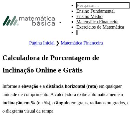
Pular para navegação primária
Pesquisar por:
Pular para o conteúdo principal
Ensino Fundamental
Pular Rodapé
Ensino Médio
Matemática Financeira
Abre o menu principal do site.
Exercícios de Matemática
Página Inicial
❯
Matemática Financeira
Calculadora de Porcentagem de
Inclinação Online e Grátis
Informe a
elevação
e a
distância horizontal (rota)
em qualquer
unidade de comprimento. A calculadora exibe automaticamente a
inclinação em %
(ou ‰), o
ângulo
em graus, radianos ou grados, e
o diagrama visual da rampa.