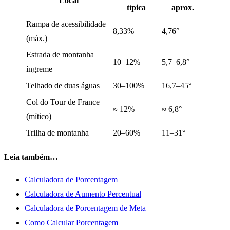
Local
típica
aprox.
Rampa de acessibilidade
8,33%
4,76°
(máx.)
Estrada de montanha
10–12%
5,7–6,8°
íngreme
Telhado de duas águas
30–100%
16,7–45°
Col do Tour de France
≈ 12%
≈ 6,8°
(mítico)
Trilha de montanha
20–60%
11–31°
Leia também…
Calculadora de Porcentagem
Calculadora de Aumento Percentual
Calculadora de Porcentagem de Meta
Como Calcular Porcentagem