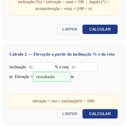
inclinação (%) = (elevação ÷ rota) × 100 | ângulo (°) =
arctan(elevação ÷ rota) × (180 ÷ π)
LIMPAR
CALCULAR
Cálculo 2 — Elevação a partir da inclinação % e da rota
θ
Inclinação
% e rota
rota
m. Elevação =
m
elevação = rota × (inclinação% ÷ 100)
LIMPAR
CALCULAR