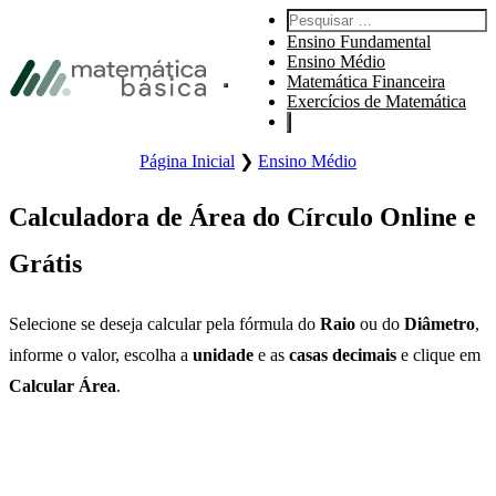
Pular para navegação primária
Pesquisar por:
Pular para o conteúdo principal
Ensino Fundamental
Pular Rodapé
Ensino Médio
Matemática Financeira
Abre o menu principal do site.
Exercícios de Matemática
Página Inicial
❯
Ensino Médio
Calculadora de Área do Círculo Online e
Grátis
Selecione se deseja calcular pela fórmula do
Raio
ou do
Diâmetro
,
informe o valor, escolha a
unidade
e as
casas decimais
e clique em
Calcular Área
.