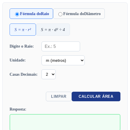
Fórmula do
Raio
Fórmula do
Diâmetro
S
= π ·
r
²
S
= π ·
d
² ÷ 4
Digite o Raio:
Unidade:
Casas Decimais:
LIMPAR
CALCULAR ÁREA
Resposta: