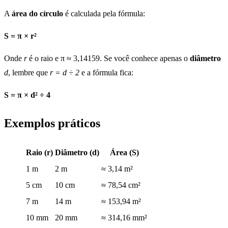
A
área do círculo
é calculada pela fórmula:
S = π × r²
Onde
r
é o raio e π ≈ 3,14159. Se você conhece apenas o
diâmetro
d
, lembre que
r = d ÷ 2
e a fórmula fica:
S = π × d² ÷ 4
Exemplos práticos
Raio (r)
Diâmetro (d)
Área (S)
1 m
2 m
≈ 3,14 m²
5 cm
10 cm
≈ 78,54 cm²
7 m
14 m
≈ 153,94 m²
10 mm
20 mm
≈ 314,16 mm²