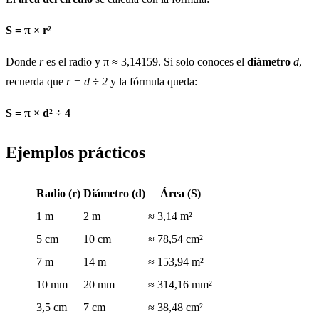
S = π × r²
Donde
r
es el radio y π ≈ 3,14159. Si solo conoces el
diámetro
d
,
recuerda que
r = d ÷ 2
y la fórmula queda:
S = π × d² ÷ 4
Ejemplos prácticos
Radio (r)
Diámetro (d)
Área (S)
1 m
2 m
≈ 3,14 m²
5 cm
10 cm
≈ 78,54 cm²
7 m
14 m
≈ 153,94 m²
10 mm
20 mm
≈ 314,16 mm²
3,5 cm
7 cm
≈ 38,48 cm²