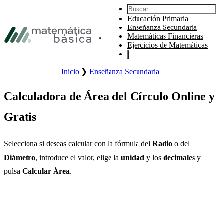
Ir a la navegación principal
Buscar:
Ir al contenido principal
Educación Primaria
Ir al pie de página
Enseñanza Secundaria
Matemáticas Financieras
Abre el menú principal del sitio.
Ejercicios de Matemáticas
Inicio
❯
Enseñanza Secundaria
Calculadora de Área del Círculo Online y
Gratis
Selecciona si deseas calcular con la fórmula del
Radio
o del
Diámetro
, introduce el valor, elige la
unidad
y los
decimales
y
pulsa
Calcular Área
.