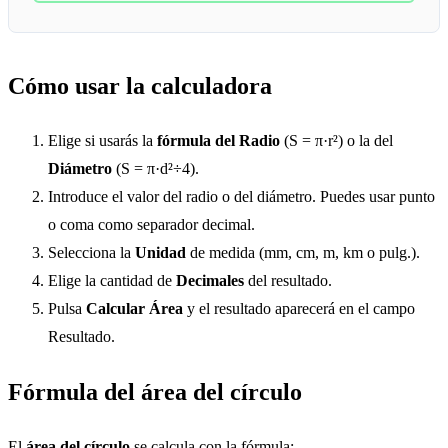
Cómo usar la calculadora
Elige si usarás la
fórmula del Radio
(S = π·r²) o la del
Diámetro
(S = π·d²÷4).
Introduce el valor del radio o del diámetro. Puedes usar punto
o coma como separador decimal.
Selecciona la
Unidad
de medida (mm, cm, m, km o pulg.).
Elige la cantidad de
Decimales
del resultado.
Pulsa
Calcular Área
y el resultado aparecerá en el campo
Resultado.
Fórmula del área del círculo
El
área del círculo
se calcula con la fórmula: