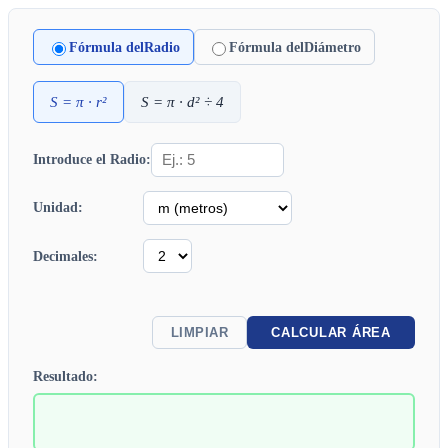
Fórmula del
Radio
Fórmula del
Diámetro
S
= π ·
r
²
S
= π ·
d
² ÷ 4
Introduce el Radio:
Unidad:
Decimales:
LIMPIAR
CALCULAR ÁREA
Resultado: