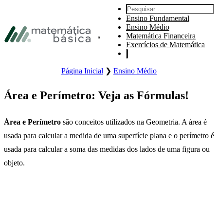
Pular para navegação primária
Pesquisar por:
Pular para o conteúdo principal
Ensino Fundamental
Pular Rodapé
Ensino Médio
Matemática Financeira
Abre o menu principal do site.
Exercícios de Matemática
Página Inicial
❯
Ensino Médio
Área e Perímetro: Veja as Fórmulas!
Área e Perímetro
são conceitos utilizados na Geometria. A área é
usada para calcular a medida de uma superfície plana e o perímetro é
usada para calcular a soma das medidas dos lados de uma figura ou
objeto.