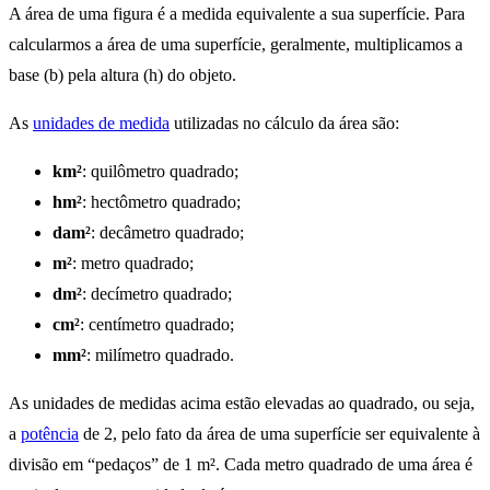
A área de uma figura é a medida equivalente a sua superfície. Para
calcularmos a área de uma superfície, geralmente, multiplicamos a
base (b) pela altura (h) do objeto.
As
unidades de medida
utilizadas no cálculo da área são:
km²
: quilômetro quadrado;
hm²
: hectômetro quadrado;
dam²
: decâmetro quadrado;
m²
: metro quadrado;
dm²
: decímetro quadrado;
cm²
: centímetro quadrado;
mm²
: milímetro quadrado.
As unidades de medidas acima estão elevadas ao quadrado, ou seja,
a
potência
de 2, pelo fato da área de uma superfície ser equivalente à
divisão em “pedaços” de 1 m². Cada metro quadrado de uma área é