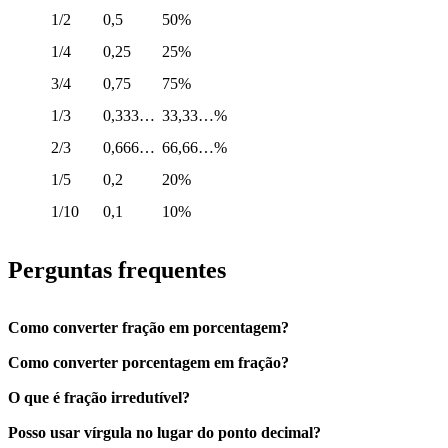
1/2
0,5
50%
1/4
0,25
25%
3/4
0,75
75%
1/3
0,333…
33,33…%
2/3
0,666…
66,66…%
1/5
0,2
20%
1/10
0,1
10%
Perguntas frequentes
Como converter fração em porcentagem?
Como converter porcentagem em fração?
O que é fração irredutível?
Posso usar vírgula no lugar do ponto decimal?