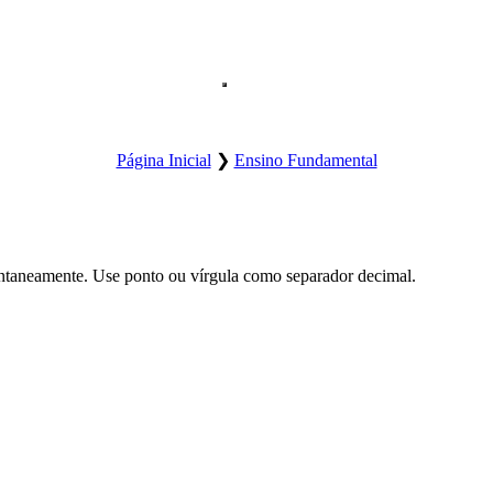
Abre o menu principal do site.
Página Inicial
❯
Ensino Fundamental
ntaneamente. Use ponto ou vírgula como separador decimal.