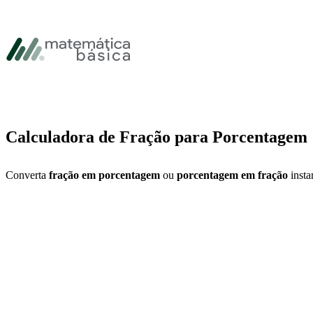
Pular para navegação primária
Pular para o conteúdo principal
Pular Rodapé
Calculadora de Fração para Porcentagem
Converta
fração em porcentagem
ou
porcentagem em fração
insta