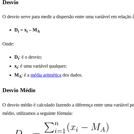
Desvio
O desvio serve para medir a dispersão entre uma variável em relação à
D
= x
– M
i
i
A
Onde:
D
: é o desvio;
i
x
: é uma variável qualquer;
i
M
: é a
média aritmética
dos dados.
A
Desvio Médio
O desvio médio é calculado fazendo a diferença entre uma variável pe
médio, utilizamos a seguinte fórmula: