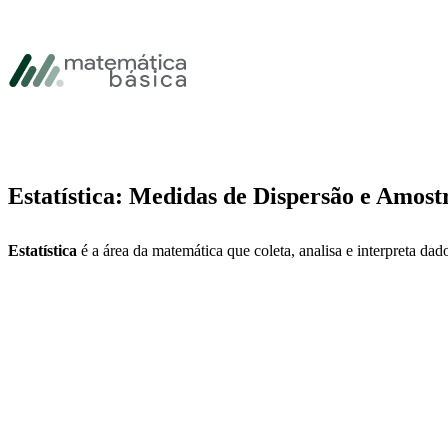
Pular para navegação primária
Pular para o conteúdo principal
Pular Rodapé
Estatística: Medidas de Dispersão e Amos
Estatística
é a área da matemática que coleta, analisa e interpreta dado