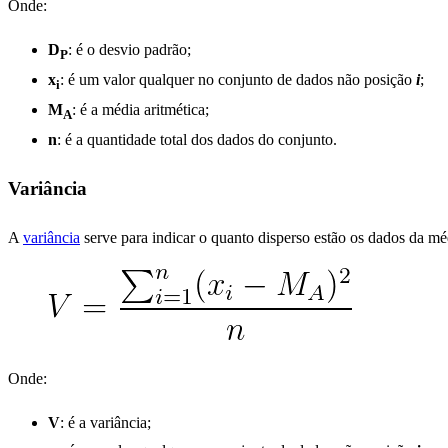
Onde:
D
: é o desvio padrão;
P
x
: é um valor qualquer no conjunto de dados não posição
i
;
i
M
: é a média aritmética;
A
n
: é a quantidade total dos dados do conjunto.
Variância
A
variância
serve para indicar o quanto disperso estão os dados da méd
Onde:
V
: é a variância;