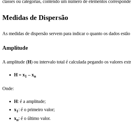
classes ou categorias, contendo um número de elementos corresponden
Medidas de Dispersão
As medidas de dispersão servem para indicar o quanto os dados estão 
Amplitude
A amplitude (
H
) ou intervalo total é calculada pegando os valores ex
H = x
– x
1
n
Onde:
H
: é a amplitude;
x
: é o primeiro valor;
1
x
: é o último valor.
n