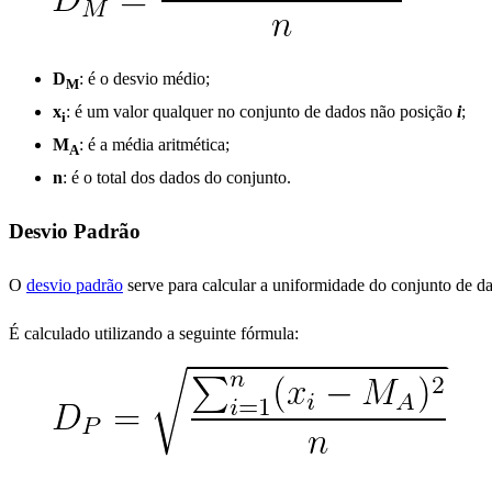
D
: é o desvio médio;
M
x
: é um valor qualquer no conjunto de dados não posição
i
;
i
M
: é a média aritmética;
A
n
: é o total dos dados do conjunto.
Desvio Padrão
O
desvio padrão
serve para calcular a uniformidade do conjunto de d
É calculado utilizando a seguinte fórmula: