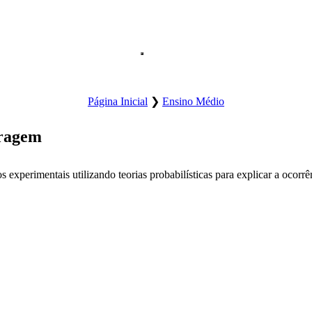
Abre o menu principal do site.
Página Inicial
❯
Ensino Médio
tragem
s experimentais utilizando teorias probabilísticas para explicar a ocorrê