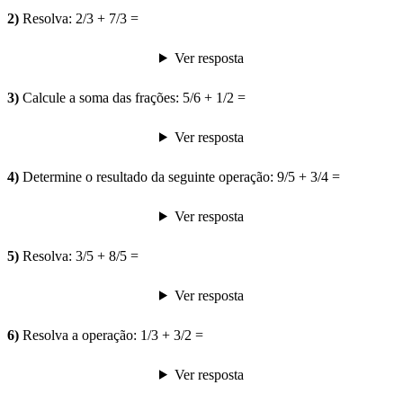
2)
Resolva: 2/3 + 7/3 =
Ver resposta
3)
Calcule a soma das frações: 5/6 + 1/2 =
Ver resposta
4)
Determine o resultado da seguinte operação: 9/5 + 3/4 =
Ver resposta
5)
Resolva: 3/5 + 8/5 =
Ver resposta
6)
Resolva a operação: 1/3 + 3/2 =
Ver resposta