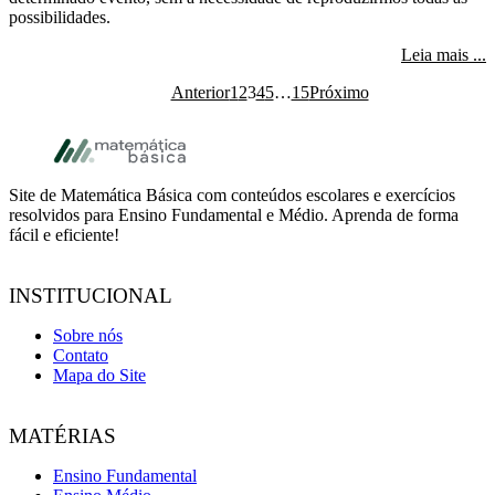
possibilidades.
s
Leia mais ...
Anterior
1
2
3
4
5
…
15
Próximo
Página
Página
Página
Página
Página
Interim pages omitted
Página
Footer
Site de Matemática Básica com conteúdos escolares e exercícios
resolvidos para Ensino Fundamental e Médio. Aprenda de forma
fácil e eficiente!
INSTITUCIONAL
Sobre nós
Contato
Mapa do Site
MATÉRIAS
Ensino Fundamental