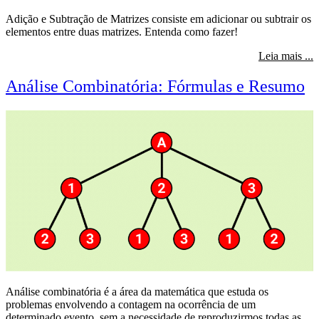
Adição e Subtração de Matrizes consiste em adicionar ou subtrair os
elementos entre duas matrizes. Entenda como fazer!
s
Leia mais ...
Análise Combinatória: Fórmulas e Resumo
Análise combinatória é a área da matemática que estuda os
problemas envolvendo a contagem na ocorrência de um
determinado evento, sem a necessidade de reproduzirmos todas as