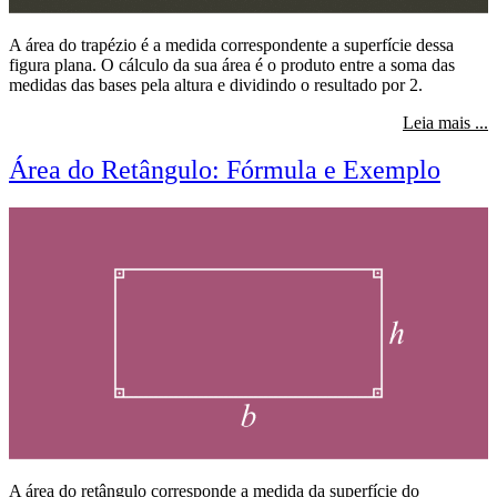
A área do trapézio é a medida correspondente a superfície dessa
figura plana. O cálculo da sua área é o produto entre a soma das
medidas das bases pela altura e dividindo o resultado por 2.
s
Leia mais ...
Área do Retângulo: Fórmula e Exemplo
A área do retângulo corresponde a medida da superfície do