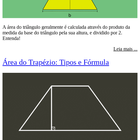
A área do triângulo geralmente é calculada através do produto da
medida da base do triângulo pela sua altura, e dividido por 2.
Entenda!
s
Leia mais ...
Área do Trapézio: Tipos e Fórmula