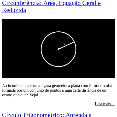
Circunferência: Área, Equação Geral e
Reduzida
A circunferência é uma figura geométrica plana com forma circular
formada por um conjunto de pontos a uma certa distância de um
centro qualquer. Veja!
s
Leia mais ...
Círculo Trigonométrico: Aprenda a