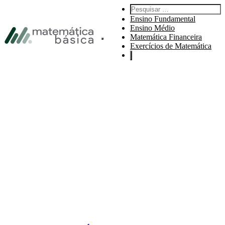
Pular para navegação primária
Pesquisar por:
Pular para o conteúdo principal
Ensino Fundamental
Pular Rodapé
Ensino Médio
Matemática Financeira
Abre o menu principal do site.
Exercícios de Matemática