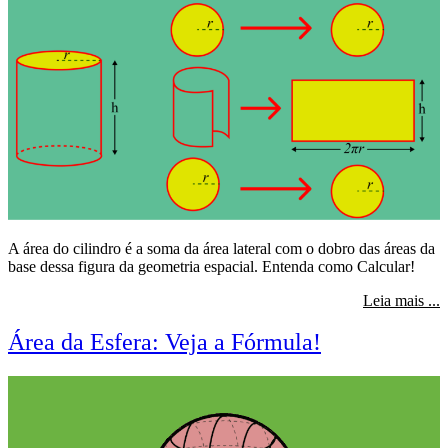
A área do cilindro é a soma da área lateral com o dobro das áreas da
base dessa figura da geometria espacial. Entenda como Calcular!
s
Leia mais ...
Área da Esfera: Veja a Fórmula!