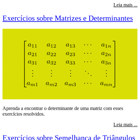
s
Leia mais ...
Exercícios sobre Matrizes e Determinantes
Aprenda a encontrar o determinante de uma matriz com esses
exercícios resolvidos.
s
Leia mais ...
Exercícios sobre Semelhança de Triângulos