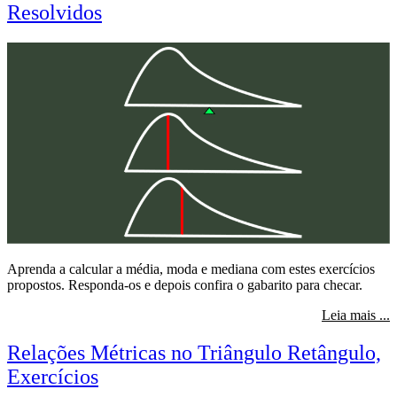
Resolvidos
Aprenda a calcular a média, moda e mediana com estes exercícios
propostos. Responda-os e depois confira o gabarito para checar.
s
Leia mais ...
Relações Métricas no Triângulo Retângulo,
Exercícios