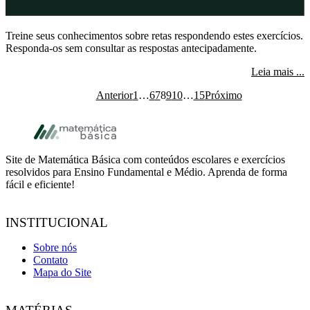
Treine seus conhecimentos sobre retas respondendo estes exercícios.
Responda-os sem consultar as respostas antecipadamente.
s
Leia mais ...
Anterior
1
…
6
7
8
9
10
…
15
Próximo
Página
Interim pages omitted
Página
Página
Página
Página
Página
Interim pages omitted
Página
Footer
Site de Matemática Básica com conteúdos escolares e exercícios
resolvidos para Ensino Fundamental e Médio. Aprenda de forma
fácil e eficiente!
INSTITUCIONAL
Sobre nós
Contato
Mapa do Site