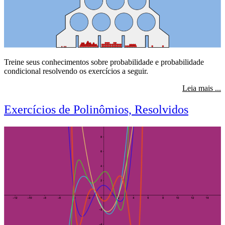
Treine seus conhecimentos sobre probabilidade e probabilidade
condicional resolvendo os exercícios a seguir.
s
Leia mais ...
Exercícios de Polinômios, Resolvidos