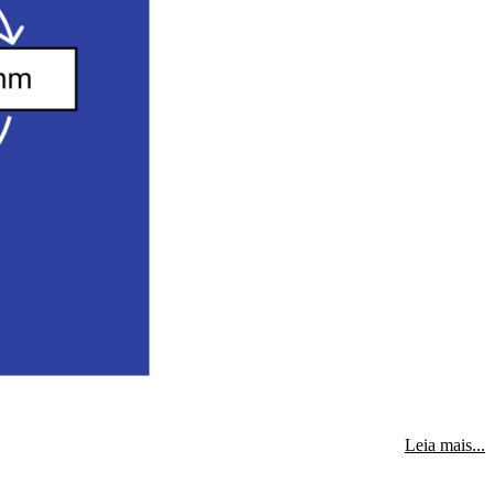
s
Leia mais...