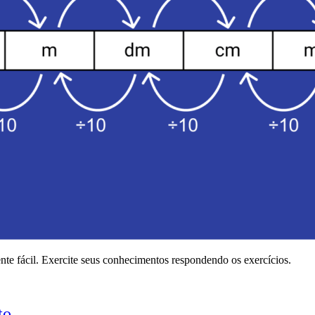
te fácil. Exercite seus conhecimentos respondendo os exercícios.
to