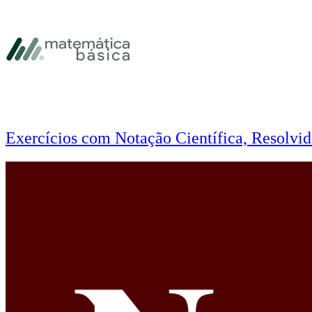
Pular para navegação primária
Pular para o conteúdo principal
Pular Rodapé
Exercícios com Notação Científica, Resolvid