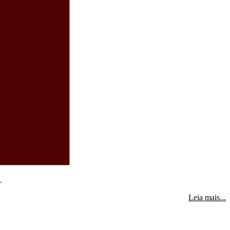
.
s
Leia mais...