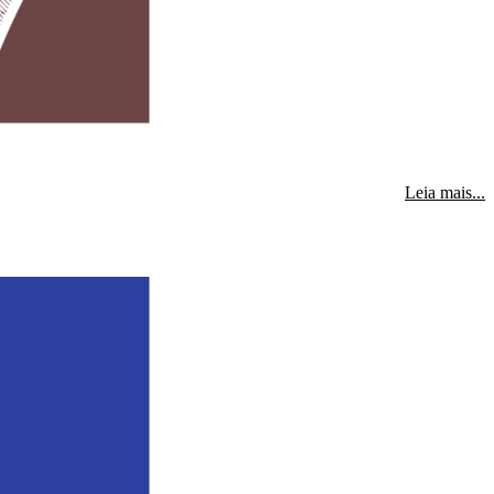
s
Leia mais...