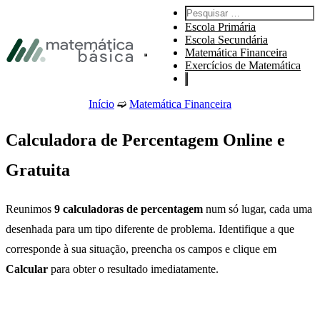
Ir para a navegação principal
Pesquisar :
Ir para o conteúdo principal
Escola Primária
Ir para o rodapé
Escola Secundária
Matemática Financeira
Abre o menu principal do site.
Exercícios de Matemática
Início
➫
Matemática Financeira
Calculadora de Percentagem Online e
Gratuita
Reunimos
9 calculadoras de percentagem
num só lugar, cada uma
desenhada para um tipo diferente de problema. Identifique a que
corresponde à sua situação, preencha os campos e clique em
Calcular
para obter o resultado imediatamente.