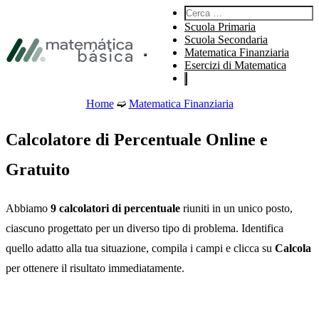
Vai alla navigazione principale
Cerca:
Vai al contenuto principale
Scuola Primaria
Vai al piè di pagina
Scuola Secondaria
Matematica Finanziaria
Apri il menu principale del sito.
Esercizi di Matematica
Home
➫
Matematica Finanziaria
Calcolatore di Percentuale Online e
Gratuito
Abbiamo
9 calcolatori di percentuale
riuniti in un unico posto,
ciascuno progettato per un diverso tipo di problema. Identifica
quello adatto alla tua situazione, compila i campi e clicca su
Calcola
per ottenere il risultato immediatamente.