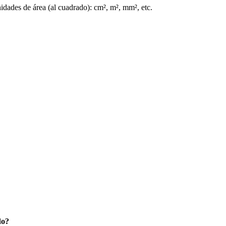
nidades de área (al cuadrado): cm², m², mm², etc.
do?