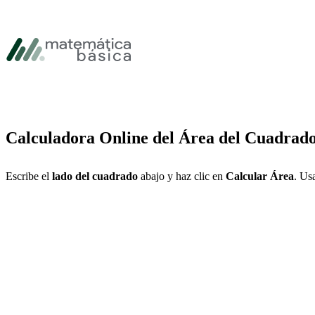
Saltar a la navegación principal
Saltar al contenido principal
Saltar al pie de página
Calculadora Online del Área del Cuadrad
Escribe el
lado del cuadrado
abajo y haz clic en
Calcular Área
. Us