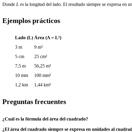
Donde
L
es la longitud del lado. El resultado siempre se expresa en u
Ejemplos prácticos
Lado (L)
Área (A = L²)
3 m
9 m²
5 cm
25 cm²
7,5 m
56,25 m²
10 mm
100 mm²
1,2 km
1,44 km²
Preguntas frecuentes
¿Cuál es la fórmula del área del cuadrado?
¿El área del cuadrado siempre se expresa en unidades al cuadra