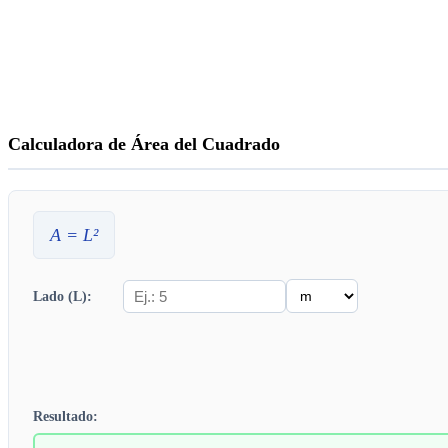
Calculadora de Área del Cuadrado
A
=
L
²
Lado (L):
Resultado: