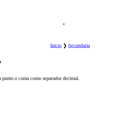
Abre el menú principal del sitio.
Inicio
❯
Secundaria
o
a punto o coma como separador decimal.