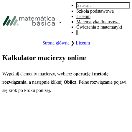
Przejdź do głównej nawigacji
Szukaj:
Przejdź do głównej treści
Szkoła podstawowa
Przejdź do stopki
Liceum
Matematyka finansowa
Otwiera główne menu witryny.
Ćwiczenia z matematyki
Strona główna
❯
Liceum
Kalkulator macierzy online
Wypełnij elementy macierzy, wybierz
operację
i
metodę
rozwiązania
, a następnie kliknij
Oblicz
. Pełne rozwiązanie pojawi
się krok po kroku poniżej.