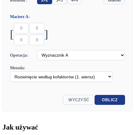
Rozmiar:
2×2
3×3
4×4
Ułamki
Macierz A:
[
]
Operacja:
Metoda:
WYCZYŚĆ
OBLICZ
Jak używać