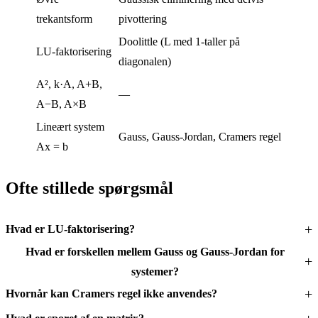
trekantsform
pivottering
Doolittle (L med 1-taller på
LU-faktorisering
diagonalen)
A², k·A, A+B,
—
A−B, A×B
Lineært system
Gauss, Gauss-Jordan, Cramers regel
Ax = b
Ofte stillede spørgsmål
Hvad er LU-faktorisering?
Hvad er forskellen mellem Gauss og Gauss-Jordan for
systemer?
Hvornår kan Cramers regel ikke anvendes?