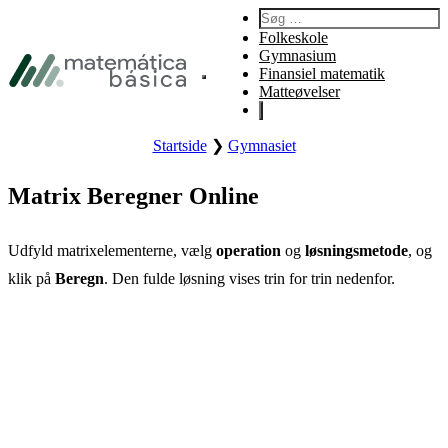
Spring til primær navigation
Søg efter:
Spring til indhold
Folkeskole
Spring til sidefod
Gymnasium
Finansiel matematik
Åbner webstedets hovedmenu.
Matteøvelser
Startside
❯
Gymnasiet
Matrix Beregner Online
Udfyld matrixelementerne, vælg
operation
og
løsningsmetode
, og
klik på
Beregn
. Den fulde løsning vises trin for trin nedenfor.