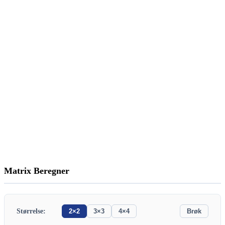
Matrix Beregner
Størrelse:
2×2
3×3
4×4
Brøk