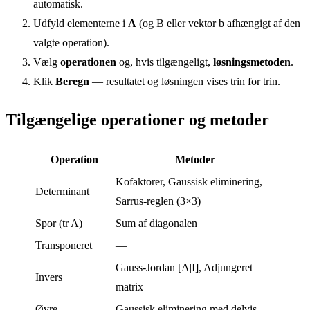
automatisk.
Udfyld elementerne i
A
(og B eller vektor b afhængigt af den
valgte operation).
Vælg
operationen
og, hvis tilgængeligt,
løsningsmetoden
.
Klik
Beregn
— resultatet og løsningen vises trin for trin.
Tilgængelige operationer og metoder
Operation
Metoder
Kofaktorer, Gaussisk eliminering,
Determinant
Sarrus-reglen (3×3)
Spor (tr A)
Sum af diagonalen
Transponeret
—
Gauss-Jordan [A|I], Adjungeret
Invers
matrix
Øvre
Gaussisk eliminering med delvis