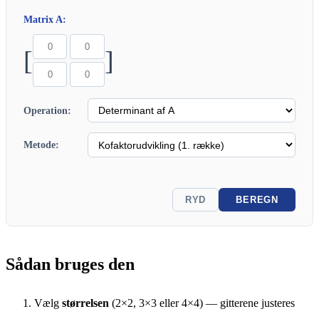
Matrix A:
[
]
Operation:
Metode:
RYD
BEREGN
Sådan bruges den
Vælg
størrelsen
(2×2, 3×3 eller 4×4) — gitterene justeres