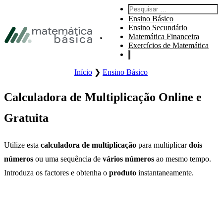
Ir para a navegação principal
Pesquisar:
Ir para o conteúdo principal
Ensino Básico
Ir para o rodapé
Ensino Secundário
Matemática Financeira
Abrir o menu principal do sítio.
Exercícios de Matemática
Início
❯
Ensino Básico
Calculadora de Multiplicação Online e
Gratuita
Utilize esta
calculadora de multiplicação
para multiplicar
dois
números
ou uma sequência de
vários números
ao mesmo tempo.
Introduza os factores e obtenha o
produto
instantaneamente.