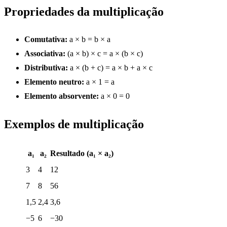
Propriedades da multiplicação
Comutativa:
a × b = b × a
Associativa:
(a × b) × c = a × (b × c)
Distributiva:
a × (b + c) = a × b + a × c
Elemento neutro:
a × 1 = a
Elemento absorvente:
a × 0 = 0
Exemplos de multiplicação
a₁
a₂
Resultado (a₁ × a₂)
3
4
12
7
8
56
1,5
2,4
3,6
−5
6
−30