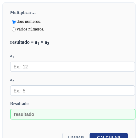
Multiplicar…
dois números.
vários números.
resultado = a
× a
1
2
a
1
a
2
Resultado
LIMPAR
CALCULAR