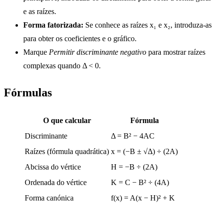
e as raízes.
Forma fatorizada:
Se conhece as raízes x₁ e x₂, introduza-as
para obter os coeficientes e o gráfico.
Marque
Permitir discriminante negativo
para mostrar raízes
complexas quando Δ < 0.
Fórmulas
O que calcular
Fórmula
Discriminante
Δ = B² − 4AC
Raízes (fórmula quadrática)
x = (−B ± √Δ) ÷ (2A)
Abcissa do vértice
H = −B ÷ (2A)
Ordenada do vértice
K = C − B² ÷ (4A)
Forma canónica
f(x) = A(x − H)² + K