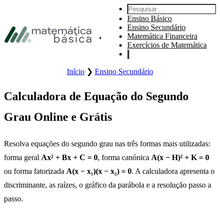
Saltar para a navegação principal
Pesquisar:
Saltar para o conteúdo principal
Ensino Básico
Saltar para o rodapé
Ensino Secundário
Matemática Financeira
Abrir menu principal.
Exercícios de Matemática
Início
❯
Ensino Secundário
Calculadora de Equação do Segundo
Grau Online e Grátis
Resolva equações do segundo grau nas três formas mais utilizadas:
forma geral
Ax² + Bx + C = 0
, forma canónica
A(x − H)² + K = 0
ou forma fatorizada
A(x − x₁)(x − x₂) = 0
. A calculadora apresenta o
discriminante, as raízes, o gráfico da parábola e a resolução passo a
passo.