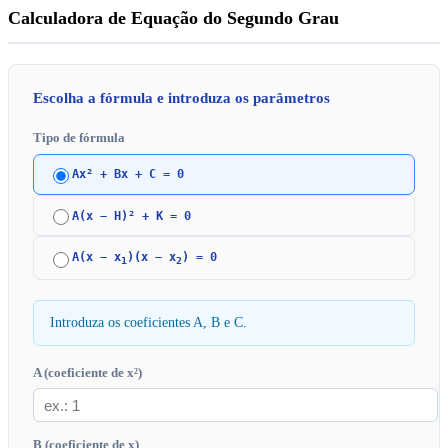
Calculadora de Equação do Segundo Grau
Escolha a fórmula e introduza os parâmetros
Tipo de fórmula
Ax² + Bx + C = 0
A(x − H)² + K = 0
A(x − x
)(x − x
) = 0
1
2
Introduza os coeficientes A, B e C.
A (coeficiente de x²)
B (coeficiente de x)