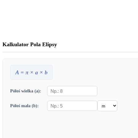
Kalkulator Pola Elipsy
A
= π ×
a
×
b
Półoś wielka (a):
Półoś mała (b):