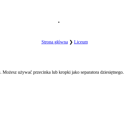
Otwórz główne menu strony.
Strona główna
❯
Liceum
e
. Możesz używać przecinka lub kropki jako separatora dziesiętnego.