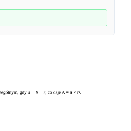
zczególnym, gdy
a = b = r
, co daje A = π × r².