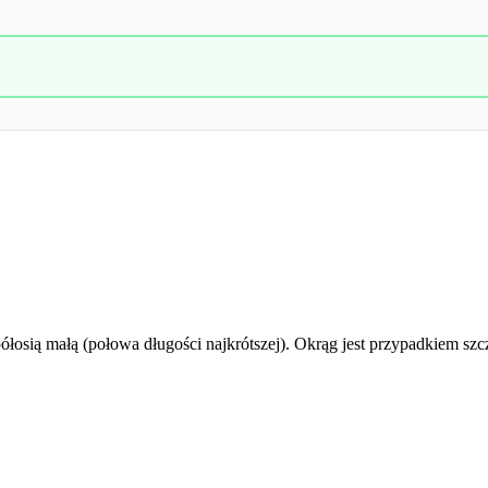
półosią małą (połowa długości najkrótszej). Okrąg jest przypadkiem s