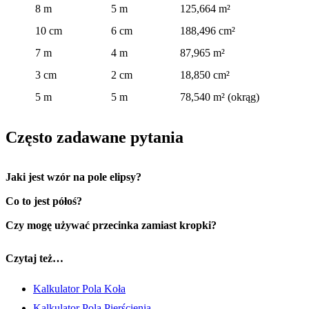
8 m
5 m
125,664 m²
10 cm
6 cm
188,496 cm²
7 m
4 m
87,965 m²
3 cm
2 cm
18,850 cm²
5 m
5 m
78,540 m² (okrąg)
Często zadawane pytania
Jaki jest wzór na pole elipsy?
Co to jest półoś?
Czy mogę używać przecinka zamiast kropki?
Czytaj też…
Kalkulator Pola Koła
Kalkulator Pola Pierścienia