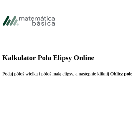
Przejdź do głównej nawigacji
Przejdź do głównej treści
Przejdź do stopki
Kalkulator Pola Elipsy Online
Podaj półoś wielką i półoś małą elipsy, a następnie kliknij
Oblicz pol