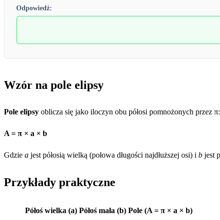
Odpowiedź:
Wzór na pole elipsy
Pole elipsy
oblicza się jako iloczyn obu półosi pomnożonych przez π:
A = π × a × b
Gdzie
a
jest półosią wielką (połowa długości najdłuższej osi) i
b
jest 
Przykłady praktyczne
Półoś wielka (a)
Półoś mała (b)
Pole (A = π × a × b)